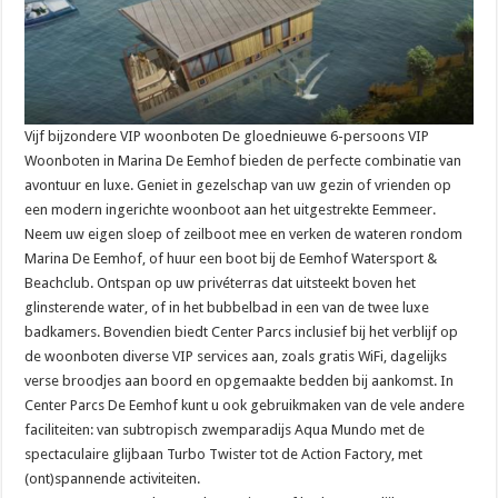
Vijf bijzondere VIP woonboten De gloednieuwe 6-persoons VIP
Woonboten in Marina De Eemhof bieden de perfecte combinatie van
avontuur en luxe. Geniet in gezelschap van uw gezin of vrienden op
een modern ingerichte woonboot aan het uitgestrekte Eemmeer.
Neem uw eigen sloep of zeilboot mee en verken de wateren rondom
Marina De Eemhof, of huur een boot bij de Eemhof Watersport &
Beachclub. Ontspan op uw privéterras dat uitsteekt boven het
glinsterende water, of in het bubbelbad in een van de twee luxe
badkamers. Bovendien biedt Center Parcs inclusief bij het verblijf op
de woonboten diverse VIP services aan, zoals gratis WiFi, dagelijks
verse broodjes aan boord en opgemaakte bedden bij aankomst. In
Center Parcs De Eemhof kunt u ook gebruikmaken van de vele andere
faciliteiten: van subtropisch zwemparadijs Aqua Mundo met de
spectaculaire glijbaan Turbo Twister tot de Action Factory, met
(ont)spannende activiteiten.