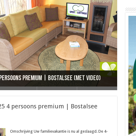
 persoons premium | Bostalsee (Met video)
 persoons premium Bostalsee
p cottage 468 Bostalsee
Park Bostalsee
 Cottage 229 Park Bostalsee
225 4 persoons premium | Bostalsee
Omschrijving Uw familievakantie is nu al geslaagd. De 4-