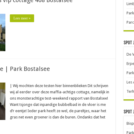
s vip cottage 468 Bostalsee
Limb
Park
Lees meer »
Parc
Spot 
De 
Erpe
e | Park Bostalsee
Park
Les
| Wij mochten deze testen hier binnenblieken Dit schrijven
Terh
wij al eerder over deze maffia-achtige cottage, namelijk in
ons monsterachtige test-weekend rapport van Bostalsee!
Want tsjonge dat inpandige bubbelbad in de vloer is me
d’r eentje! Ieder park heeft ze wel, de pareltjes, waar het
Spot 
gras net even groener is dan de buren. Ondanks dat het
Bisp
Park