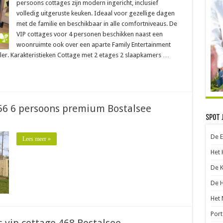
persoons cottages zijn modern ingericht, inclusief
volledig uitgeruste keuken. Ideaal voor gezellige dagen
met de familie en beschikbaar in alle comfortniveaus. De
VIP cottages voor 4 personen beschikken naast een
woonruimte ook over een aparte Family Entertainment
r. Karakteristieken Cottage met 2 etages 2 slaapkamers …
456 6 persoons premium Bostalsee
Spot 
De 
Lees meer »
Het 
De 
De 
Het 
Port