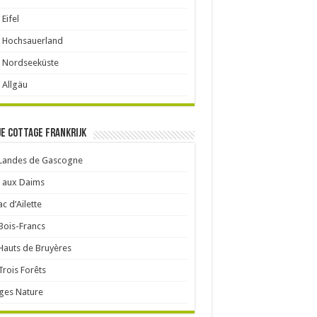
 Eifel
 Hochsauerland
 Nordseeküste
 Allgäu
je cottage Frankrijk
 Landes de Gascogne
 aux Daims
ac d’Ailette
Bois-Francs
Hauts de Bruyères
Trois Forêts
ages Nature