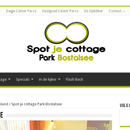
s
Dagje Center Parcs
Vastgoed Center Parcs
De Opkikker
Contact
tage
Specials
in de kijker
Flash Back
sland
/
Spot je cottage Park Bostalsee
Volg 
ee