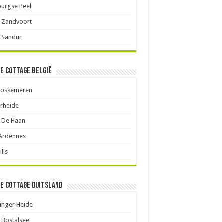
urgse Peel
 Zandvoort
 Sandur
je cottage België
Vossemeren
rheide
 De Haan
 Ardennes
ills
je cottage Duitsland
inger Heide
 Bostalsee