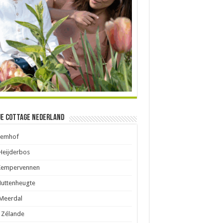
je Cottage Nederland
Eemhof
Heijderbos
Kempervennen
Huttenheugte
Meerdal
 Zélande