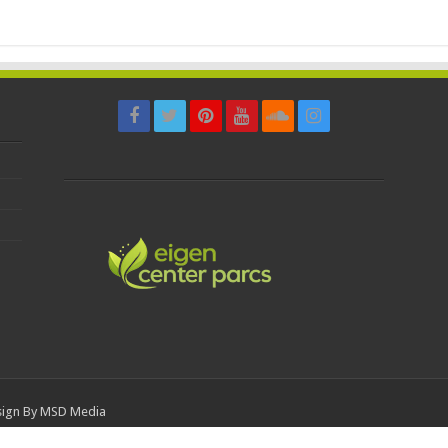
sign By
MSD Media
d worden zonder voorafgaandelijke schriftelijke toestemming''