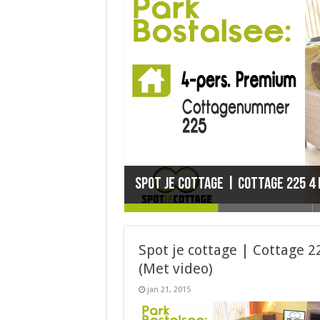
Spot je cottage | Cottage 225 4
Spot je cottage | Cottage 456 6
Spot je cottage | 4 persoons vi
BT890 | 10-pers. VIP Cottage | 
Spot Je Cottage 4-pers. Premium
Spot je cottage | Cottage 
(Met video)
jan 21, 2015