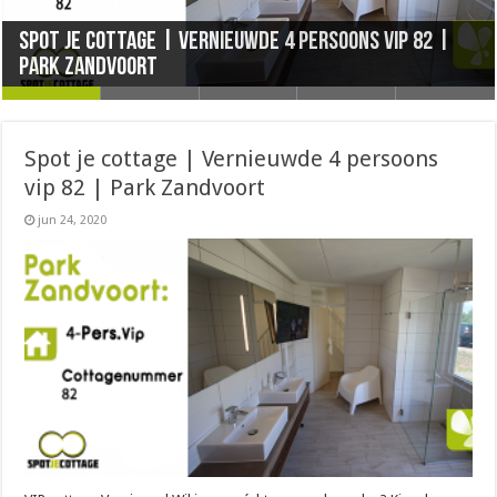
Spot je cottage | Vernieuwde 4 persoons vip 82 |
Spot Je Cottage | vernieuwde 4 persoons Premium
Spot je Cottage | Vernieuwde 4 persoons Comfort
Spot je Cottage | Vernieuwde 2 persoons
Spot Je Cottage | 2 persoons Wellness Hotelsuite
Park Zandvoort
55 | Park zandvoort
502 | Park Zandvoort
Hotelkamer 1005 | Park Zandvoort
9013 | Park Zandvoort Compleet vernieuwd
Spot je cottage | Vernieuwde 4 persoons
vip 82 | Park Zandvoort
jun 24, 2020