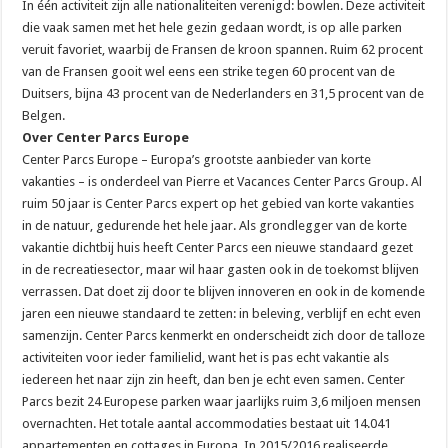
In één activiteit zijn alle nationaliteiten verenigd: bowlen. Deze activiteit
die vaak samen met het hele gezin gedaan wordt, is op alle parken
veruit favoriet, waarbij de Fransen de kroon spannen. Ruim 62 procent
van de Fransen gooit wel eens een strike tegen 60 procent van de
Duitsers, bijna 43 procent van de Nederlanders en 31,5 procent van de
Belgen.
Over Center Parcs Europe
Center Parcs Europe – Europa’s grootste aanbieder van korte
vakanties – is onderdeel van Pierre et Vacances Center Parcs Group. Al
ruim 50 jaar is Center Parcs expert op het gebied van korte vakanties
in de natuur, gedurende het hele jaar. Als grondlegger van de korte
vakantie dichtbij huis heeft Center Parcs een nieuwe standaard gezet
in de recreatiesector, maar wil haar gasten ook in de toekomst blijven
verrassen. Dat doet zij door te blijven innoveren en ook in de komende
jaren een nieuwe standaard te zetten: in beleving, verblijf en echt even
samenzijn. Center Parcs kenmerkt en onderscheidt zich door de talloze
activiteiten voor ieder familielid, want het is pas echt vakantie als
iedereen het naar zijn zin heeft, dan ben je echt even samen. Center
Parcs bezit 24 Europese parken waar jaarlijks ruim 3,6 miljoen mensen
overnachten. Het totale aantal accommodaties bestaat uit 14.041
appartementen en cottages in Europa. In 2015/2016 realiseerde