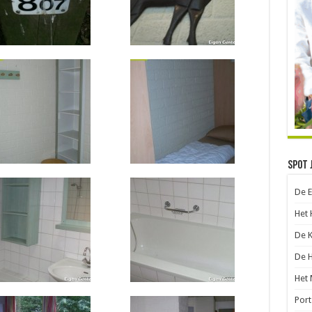
Spot 
De 
Het 
De 
De 
Het 
Port