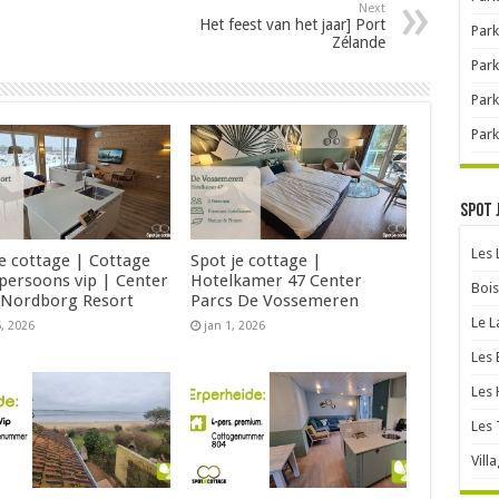
Next
Het feest van het jaar] Port
Park
Zélande
Park
Park
Park
Spot 
Les
je cottage | Cottage
Spot je cottage |
 persoons vip | Center
Hotelkamer 47 Center
Bois
 Nordborg Resort
Parcs De Vossemeren
Le L
5, 2026
jan 1, 2026
Les 
Les 
Les 
Vill