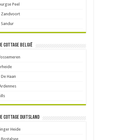
urgse Peel
 Zandvoort
 Sandur
je cottage België
Vossemeren
rheide
 De Haan
 Ardennes
ills
je cottage Duitsland
inger Heide
 Bostalsee