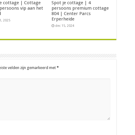
je cottage | Cottage
Spot je cottage | 4
 persoons vip aan het
persoons premium cottage
d
804 | Center Parcs
Erperheide
1, 2025
dec 15, 2024
eiste velden zijn gemarkeerd met
*