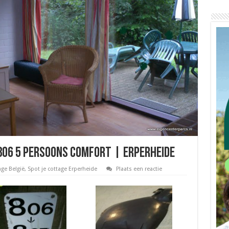
806 5 persoons comfort | Erperheide
age België
,
Spot je cottage Erperheide
Plaats een reactie