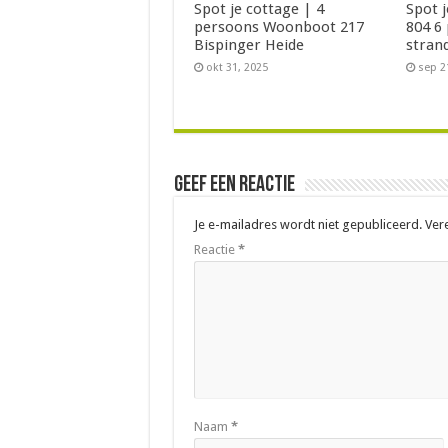
Spot je cottage | 4
Spot 
persoons Woonboot 217
804 6
Bispinger Heide
stran
okt 31, 2025
sep 2
Geef een reactie
Je e-mailadres wordt niet gepubliceerd.
Ver
Reactie
*
Naam
*