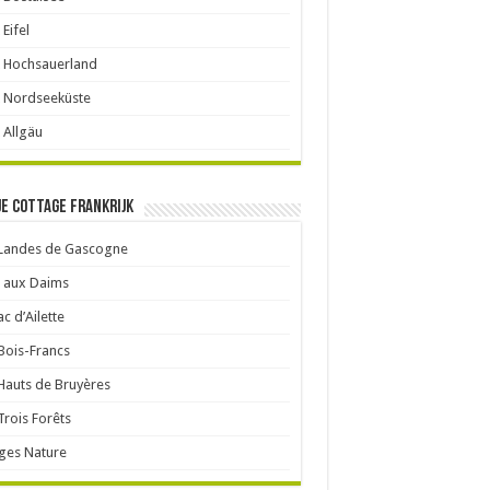
 Eifel
 Hochsauerland
 Nordseeküste
 Allgäu
je cottage Frankrijk
 Landes de Gascogne
 aux Daims
ac d’Ailette
Bois-Francs
Hauts de Bruyères
Trois Forêts
ages Nature