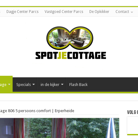
s
Dagje Center Parcs
Vastgoed Center Parcs
De Opkikker
Contact
tage
Specials
in de kijker
Flash Back
ottage 806 5 persoons comfort | Erperheide
Volg 