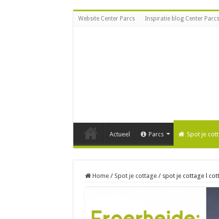
Website Center Parcs
Inspiratie blog Center Parc
Actueel
Parcs
Spot je cot
Home
/
Spot je cottage
/
spot je cottage l c