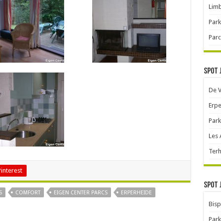
Limb
Park
Parc
Spot 
De 
Erpe
Park
Les
Terh
Pinterest
Spot 
S
COMFORT
EIGEN CENTER PARCS
ERPERHEIDE
Bisp
Park