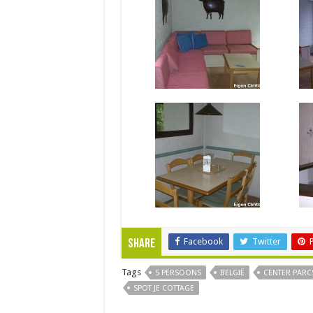
Facebook
Twitter
Share
Tags
5 PERSOONS
BELGIË
CENTER PARC
SPOT JE COTTAGE