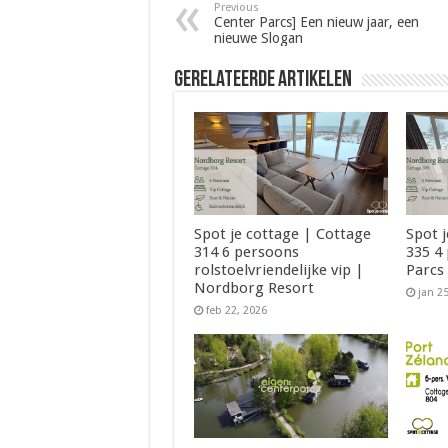
Previous
Center Parcs] Een nieuw jaar, een
nieuwe Slogan
Gerelateerde Artikelen
Spot je cottage | Cottage
Spot 
314 6 persoons
335 4
rolstoelvriendelijke vip |
Parcs
Nordborg Resort
jan 2
feb 22, 2026