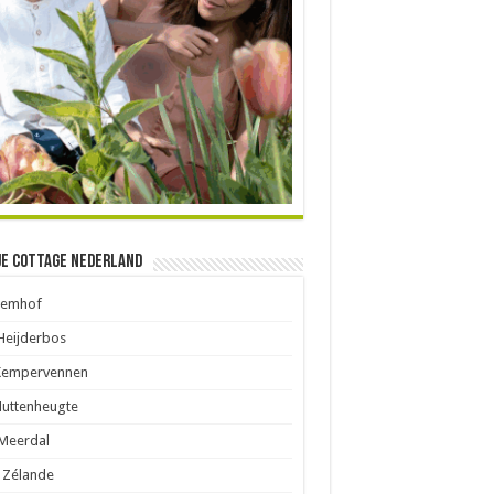
je Cottage Nederland
Eemhof
Heijderbos
Kempervennen
Huttenheugte
Meerdal
 Zélande