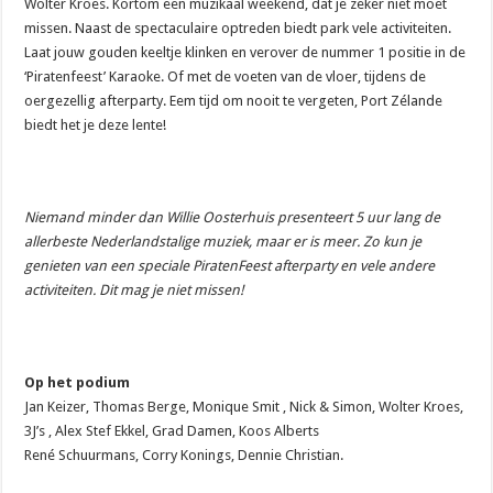
Wolter Kroes. Kortom een muzikaal weekend, dat je zeker niet moet
missen. Naast de spectaculaire optreden biedt park vele activiteiten.
Laat jouw gouden keeltje klinken en verover de nummer 1 positie in de
‘Piratenfeest’ Karaoke. Of met de voeten van de vloer, tijdens de
oergezellig afterparty. Eem tijd om nooit te vergeten, Port Zélande
biedt het je deze lente!
Niemand minder dan Willie Oosterhuis presenteert 5 uur lang de
allerbeste Nederlandstalige muziek, maar er is meer. Zo kun je
genieten van een speciale PiratenFeest afterparty en vele andere
activiteiten. Dit mag je niet missen!
Op het podium
Jan Keizer, Thomas Berge, Monique Smit , Nick & Simon, Wolter Kroes,
3J’s , Alex Stef Ekkel, Grad Damen, Koos Alberts
René Schuurmans, Corry Konings, Dennie Christian.