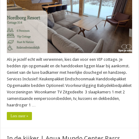
Als je jezelf echt wilt verwennen, kies dan voor een VIP cottage. Je
bedden zijn opgemaakt en de handdoeken liggen klaar bij aankomst.
Geniet van de luxe badkamer met heerlijke douchegel en handzeep.
Services Inclusief: Keukenpakket Eindschoonmaak Handdoekpakket
Opgemaakte bedden Optioneel: Voorkeursligging Babydekbedpakket
Voorzieningen Woonkamer TV Zitgedeelte 3 slaapkamers 1 met 2
samenstaande eenpersoonsbedden, tv, kussens en dekbedden,
haardroger 1 …
Lees meer »
In de kijker | Aqua Mundo Center Parcs