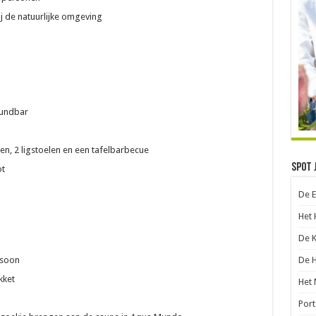
j de natuurlijke omgeving
oundbar
len, 2 ligstoelen en een tafelbarbecue
Spot 
ot
De 
Het 
De 
De 
rsoon
kket
Het 
Port