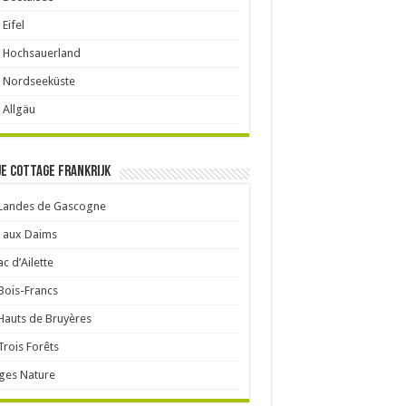
 Eifel
 Hochsauerland
 Nordseeküste
 Allgäu
je cottage Frankrijk
 Landes de Gascogne
 aux Daims
ac d’Ailette
Bois-Francs
Hauts de Bruyères
Trois Forêts
ages Nature