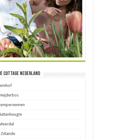
je Cottage Nederland
Eemhof
Heijderbos
Kempervennen
Huttenheugte
Meerdal
 Zélande