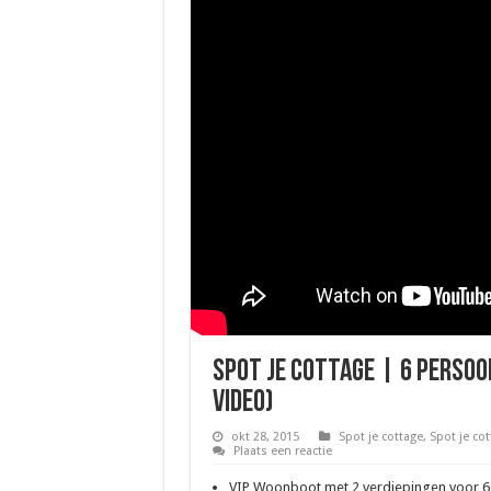
Spot je cottage | 6 perso
video)
okt 28, 2015
Spot je cottage
,
Spot je co
Plaats een reactie
VIP Woonboot met 2 verdiepingen voor 6