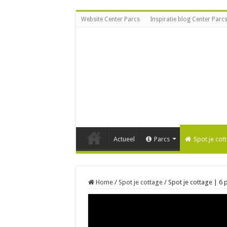
Website Center Parcs
Inspiratie blog Center Parc
Actueel
Parcs
Spot je cot
Home
/
Spot je cottage
/
Spot je cottage | 6