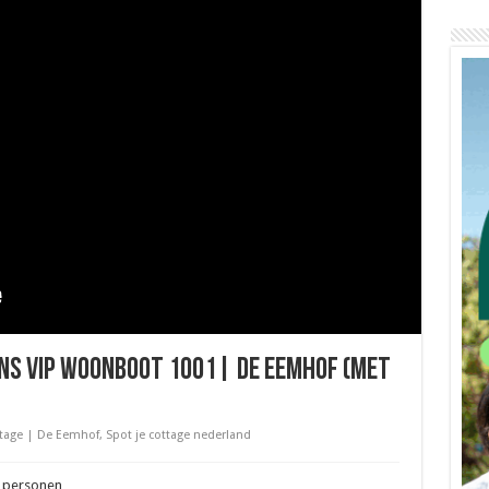
ons Vip Woonboot 1001| De Eemhof (met
ttage | De Eemhof
,
Spot je cottage nederland
 personen