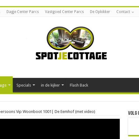
s
Dagje Center Parcs
Vastgoed Center Parcs
De Opkikker
Contact
tage
Specials
in de kijker
Flash Back
 persoons Vip Woonboot 1001| De Eemhof (met video)
Volg 