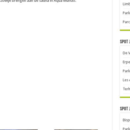
bezoekje brengen aan de sauna in Aqua Mundo.
Limb
Park
Parc
Spot 
De 
Erpe
Park
Les
Terh
Spot 
Bisp
Park