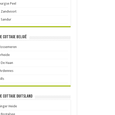
urgse Peel
 Zandvoort
 Sandur
je cottage België
Vossemeren
rheide
 De Haan
 Ardennes
ills
je cottage Duitsland
inger Heide
 Bostalsee