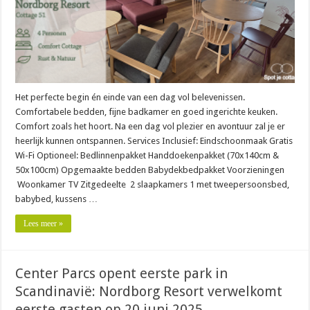
Het perfecte begin én einde van een dag vol belevenissen.
Comfortabele bedden, fijne badkamer en goed ingerichte keuken.
Comfort zoals het hoort. Na een dag vol plezier en avontuur zal je er
heerlijk kunnen ontspannen. Services Inclusief: Eindschoonmaak Gratis
Wi-Fi Optioneel: Bedlinnenpakket Handdoekenpakket (70x140cm &
50x100cm) Opgemaakte bedden Babydekbedpakket Voorzieningen
Woonkamer TV Zitgedeelte 2 slaapkamers 1 met tweepersoonsbed,
babybed, kussens …
Lees meer »
Center Parcs opent eerste park in
Scandinavië: Nordborg Resort verwelkomt
eerste gasten op 20 juni 2025