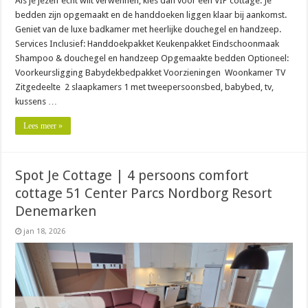
Als je jezelf echt wilt verwennen, kies dan voor een VIP cottage. Je
bedden zijn opgemaakt en de handdoeken liggen klaar bij aankomst.
Geniet van de luxe badkamer met heerlijke douchegel en handzeep.
Services Inclusief: Handdoekpakket Keukenpakket Eindschoonmaak
Shampoo & douchegel en handzeep Opgemaakte bedden Optioneel:
Voorkeursligging Babydekbedpakket Voorzieningen Woonkamer TV
Zitgedeelte 2 slaapkamers 1 met tweepersoonsbed, babybed, tv,
kussens …
Lees meer »
Spot Je Cottage | 4 persoons comfort
cottage 51 Center Parcs Nordborg Resort
Denemarken
jan 18, 2026