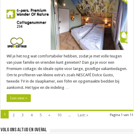
Wil je het nog wat comfortabeler hebben, zodat je met volle teugen
van jouw familie en vrienden kunt genieten? Dan ga je voor een
Premium cottage: de ideale optie voor lange, gezellige vakantiedagen.
Om te profiteren van kleine extra’s zoals NESCAFÉ Dolce Gusto,
tweede TV in de slaapkamer, een föhn en opgemaakte bedden bij
aankomst. Het type en de indeling …
Lees meer »
1
2
3
4
5
»
10
...
Last: »
Pagina 1 van 11
Volg ons altijd en overal