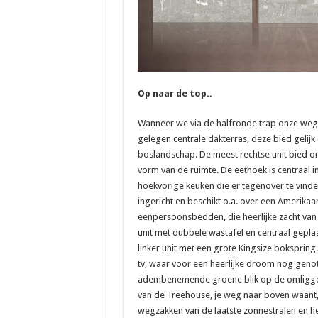
Op naar de top..
Wanneer we via de halfronde trap onze weg
gelegen centrale dakterras, deze bied gelij
boslandschap. De meest rechtse unit bied on
vorm van de ruimte. De eethoek is centraal 
hoekvorige keuken die er tegenover te vinden 
ingericht en beschikt o.a. over een Amerikaan
eenpersoonsbedden, die heerlijke zacht van 
unit met dubbele wastafel en centraal geplaa
linker unit met een grote Kingsize bokspr
tv, waar voor een heerlijke droom nog genot
adembenemende groene blik op de omliggend
van de Treehouse, je weg naar boven waant, 
wegzakken van de laatste zonnestralen en he