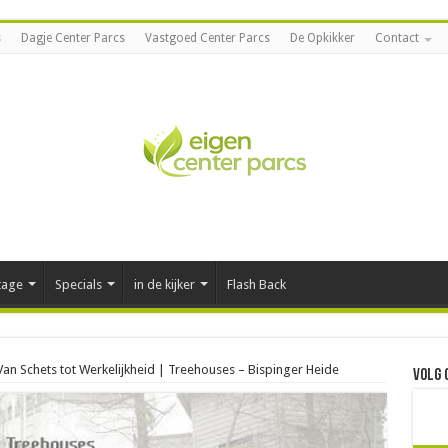
s
Dagje Center Parcs
Vastgoed Center Parcs
De Opkikker
Contact
tage
Specials
in de kijker
Flash Back
Van Schets tot Werkelijkheid | Treehouses – Bispinger Heide
Volg 