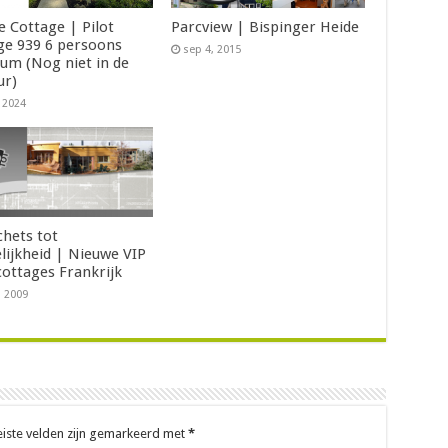
e Cottage | Pilot
Parcview | Bispinger Heide
ge 939 6 persoons
sep 4, 2015
um (Nog niet in de
ur)
, 2024
chets tot
lijkheid | Nieuwe VIP
cottages Frankrijk
, 2009
eiste velden zijn gemarkeerd met
*