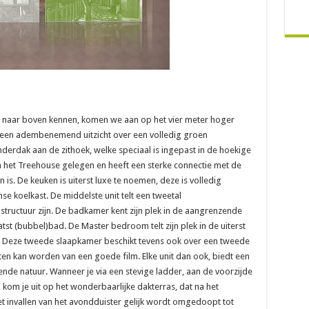
 naar boven kennen, komen we aan op het vier meter hoger
k een adembenemend uitzicht over een volledig groen
derdak aan de zithoek, welke speciaal is ingepast in de hoekige
in het Treehouse gelegen en heeft een sterke connectie met de
is. De keuken is uiterst luxe te noemen, deze is volledig
se koelkast. De middelste unit telt een tweetal
structuur zijn. De badkamer kent zijn plek in de aangrenzende
tst (bubbel)bad. De Master bedroom telt zijn plek in de uiterst
ing. Deze tweede slaapkamer beschikt tevens ook over een tweede
en kan worden van een goede film. Elke unit dan ook, biedt een
e natuur. Wanneer je via een stevige ladder, aan de voorzijde
kom je uit op het wonderbaarlijke dakterras, dat na het
t invallen van het avondduister gelijk wordt omgedoopt tot