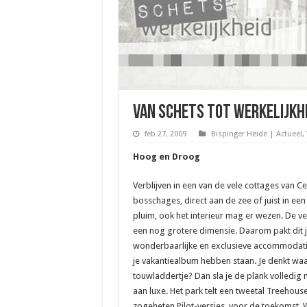
Van Schets tot Werkelijkhe
feb 27, 2009
Bispinger Heide | Actueel
,
Hoog en Droog
Verblijven in een van de vele cottages van Cen
bosschages, direct aan de zee of juist in een
pluim, ook het interieur mag er wezen. De veel
een nog grotere dimensie. Daarom pakt dit j
wonderbaarlijke en exclusieve accommodatie
je vakantiealbum hebben staan. Je denkt wa
touwladdertje? Dan sla je de plank volledi
aan luxe. Het park telt een tweetal Treehouses
zogeheten Pilot-versies  voor de toekomst.