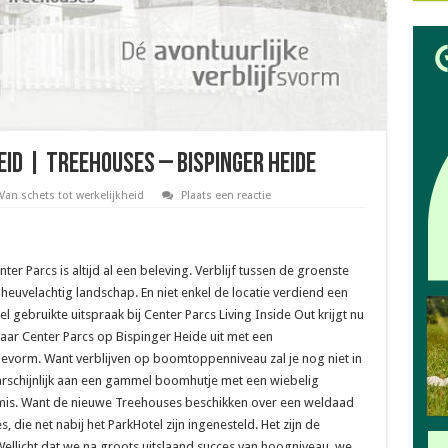
id | Treehouses – Bispinger Heide
Van schets tot werkelijkheid
Plaats een reactie
ter Parcs is altijd al een beleving. Verblijf tussen de groenste
 heuvelachtig landschap. En niet enkel de locatie verdiend een
 gebruikte uitspraak bij Center Parcs Living Inside Out krijgt nu
aar Center Parcs op Bispinger Heide uit met een
vorm. Want verblijven op boomtoppenniveau zal je nog niet in
arschijnlijk aan een gammel boomhutje met een wiebelig
g mis. Want de nieuwe Treehouses beschikken over een weldaad
, die net nabij het ParkHotel zijn ingenesteld. Het zijn de
 Wellicht dat we na groots uitslaand succes van hoogniveau, we