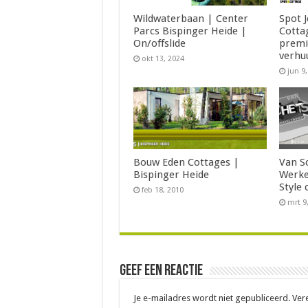
Wildwaterbaan | Center
Spot J
Parcs Bispinger Heide |
Cotta
On/offslide
premi
verhu
okt 13, 2024
jun 9
Bouw Eden Cottages |
Van S
Bispinger Heide
Werke
Style 
feb 18, 2010
mrt 9
Geef een reactie
Je e-mailadres wordt niet gepubliceerd.
Ver