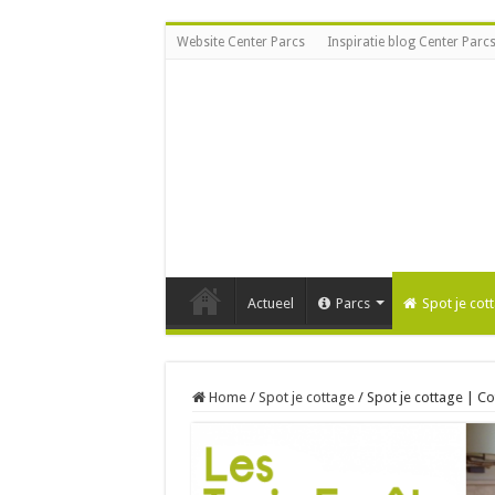
Website Center Parcs
Inspiratie blog Center Parc
Actueel
Parcs
Spot je cot
Home
/
Spot je cottage
/
Spot je cottage | Co