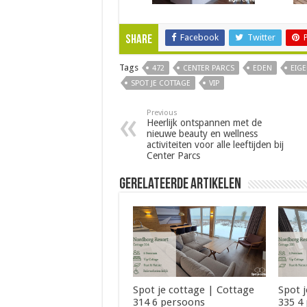
Facebook
Twitter
Share
Tags
472
CENTER PARCS
EDEN
EIGE
SPOT JE COTTAGE
VIP
Previous
Heerlijk ontspannen met de
nieuwe beauty en wellness
activiteiten voor alle leeftijden bij
Center Parcs
Gerelateerde Artikelen
Spot je cottage | Cottage
Spot 
314 6 persoons
335 4