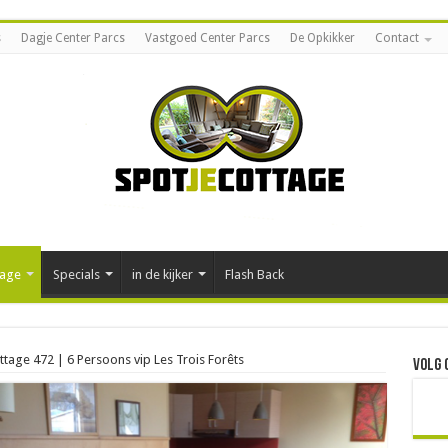
s
Dagje Center Parcs
Vastgoed Center Parcs
De Opkikker
Contact
tage
Specials
in de kijker
Flash Back
ttage 472 | 6 Persoons vip Les Trois Forêts
Volg 