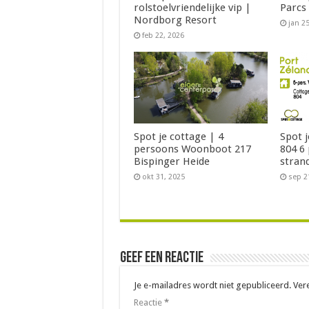
rolstoelvriendelijke vip |
Parcs
Nordborg Resort
jan 2
feb 22, 2026
Spot je cottage | 4
Spot 
persoons Woonboot 217
804 6
Bispinger Heide
stran
okt 31, 2025
sep 2
Geef een reactie
Je e-mailadres wordt niet gepubliceerd.
Ver
Reactie
*