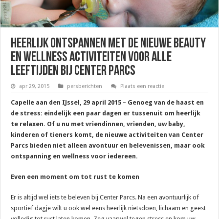
Heerlijk ontspannen met de nieuwe beauty
en wellness activiteiten voor alle
leeftijden bij Center Parcs
apr 29, 2015
persberichten
Plaats een reactie
Capelle aan den IJssel, 29 april 2015 – Genoeg van de haast en
de stress: eindelijk een paar dagen er tussenuit om heerlijk
te relaxen. Of u nu met vriendinnen, vrienden, uw baby,
kinderen of tieners komt, de nieuwe activiteiten van Center
Parcs bieden niet alleen avontuur en belevenissen, maar ook
ontspanning en wellness voor iedereen.
Even een moment om tot rust te komen
Er is altijd wel iets te beleven bij Center Parcs. Na een avontuurlijk of
sportief dagje wilt u ook wel eens heerlijk nietsdoen, lichaam en geest
volledig tot rust laten komen. Zeg vaarwel tegen stress en kom uw