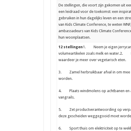
De stellingen, die voort zijn gekomen uit e
een leidraad voor de toekomst: een inspira
gebruiken in hun dagelijks leven en een st
van Kids Climate Conference, te weten WNF,
ambassadeurs van Kids Climate Conferenc
hun woonplaatsen.
12 stellingen
1. Neem je eigen jerrycan 
volumeartikelen zoals melk en water.2. Le
waardeer je meer over vegetarisch eten.
3. Zamel herbruikbaar afval in om mee te 
worden.
4. Plaats windmolens op achtbanen en and
vangrails.
5. Zet productverantwoording op verpakk
deze gescheiden weggegooid moet worde
6. Sport thuis om elektriciteit op te wekk