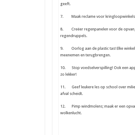
geeft.
7. Maak reclame voor kringloopwinkels
8. Creëer regenpanelen voor de opvang 
regendruppels.
9. Oorlog aan de plastic tas! Elke winkel
meenemen en terugbrengen.
10. Stop voedselverspilling! Ook een ap
zo lekker!
11. Geef leukere les op school over milieu
afval scheidt.
12. Pimp windmolens; maak er een opvalle
wolkenlucht.