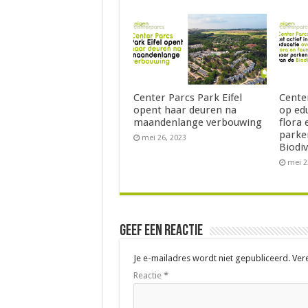
Center Parcs Park Eifel
Center
opent haar deuren na
op edu
maandenlange verbouwing
flora 
parke
mei 26, 2023
Biodiv
mei 2
Geef een reactie
Je e-mailadres wordt niet gepubliceerd.
Ver
Reactie
*