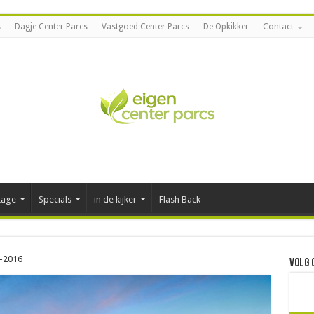
s
Dagje Center Parcs
Vastgoed Center Parcs
De Opkikker
Contact
tage
Specials
in de kijker
Flash Back
1-2016
Volg 