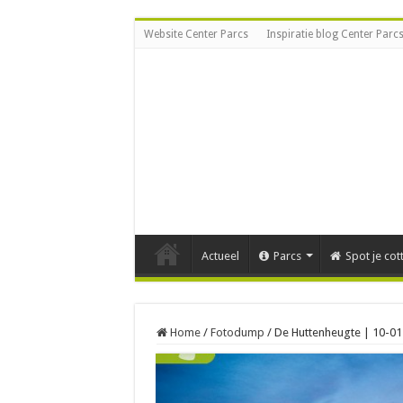
Website Center Parcs
Inspiratie blog Center Parc
Actueel
Parcs
Spot je cot
Home
/
Fotodump
/
De Huttenheugte | 10-0