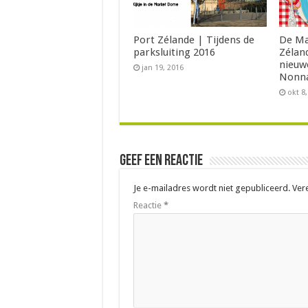
Port Zélande | Tijdens de
De Ma
parksluiting 2016
Zéland
nieuw
jan 19, 2016
Nonna
okt 8
Geef een reactie
Je e-mailadres wordt niet gepubliceerd.
Ver
Reactie
*