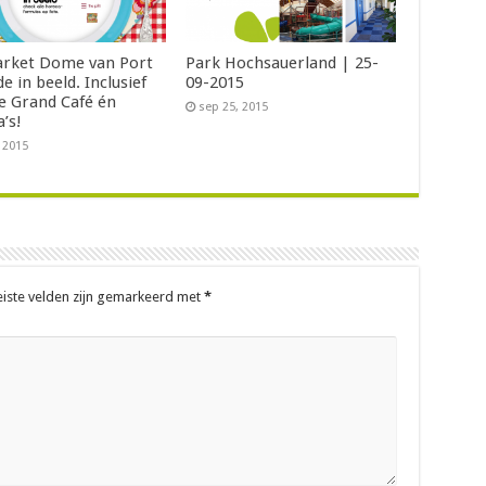
rket Dome van Port
Park Hochsauerland | 25-
e in beeld. Inclusief
09-2015
e Grand Café én
sep 25, 2015
’s!
, 2015
eiste velden zijn gemarkeerd met
*