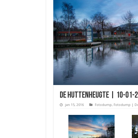
De Huttenheugte | 10-01-
jan 15, 2016
Fotodump
,
Fotodump | De