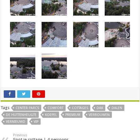
Tags
CENTER PARCS
COMFORT
COTTAGES
DAK
DALEN
DE HUTTENHEUGTE
KOEPEL
PREMIUM
VERBOUWEN
VERNIEUWD
VIP
Previous
Spot je cottage | 4 persoons