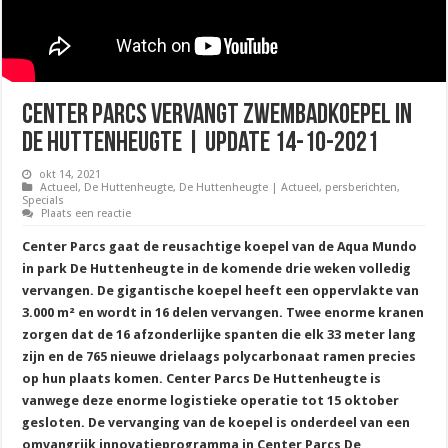
Center Parcs vervangt zwembadkoepel in
De Huttenheugte | Update 14-10-2021
okt 14, 2021
Actueel
,
De Huttenheugte
,
De Huttenheugte | Actueel
,
persberichten
,
Specials
Plaats een reactie
Center Parcs gaat de reusachtige koepel van de Aqua Mundo
in park De Huttenheugte in de komende drie weken volledig
vervangen. De gigantische koepel heeft een oppervlakte van
3.000 m² en wordt in 16 delen vervangen. Twee enorme kranen
zorgen dat de 16 afzonderlijke spanten die elk 33 meter lang
zijn en de 765 nieuwe drielaags polycarbonaat ramen precies
op hun plaats komen. Center Parcs De Huttenheugte is
vanwege deze enorme logistieke operatie tot 15 oktober
gesloten.
De vervanging van de koepel is onderdeel van een
omvangrijk innovatieprogramma in Center Parcs De