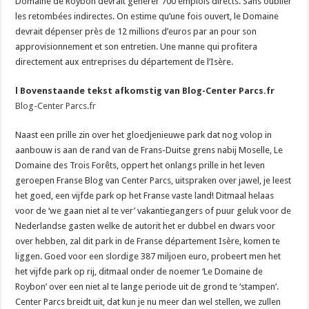
Domaine de Roybon devrait générer 700 emplois directs. Sans oublier
les retombées indirectes. On estime qu’une fois ouvert, le Domaine
devrait dépenser près de 12 millions d’euros par an pour son
approvisionnement et son entretien. Une manne qui profitera
directement aux entreprises du département de l’Isère.
l Bovenstaande tekst afkomstig van Blog-Center Parcs.fr
Blog-Center Parcs.fr
Naast een prille zin over het gloedjenieuwe park dat nog volop in
aanbouw is aan de rand van de Frans-Duitse grens nabij Moselle, Le
Domaine des Trois Forêts, oppert het onlangs prille in het leven
geroepen Franse Blog van Center Parcs, uitspraken over jawel, je leest
het goed, een vijfde park op het Franse vaste land! Ditmaal helaas
voor de ‘we gaan niet al te ver’ vakantiegangers of puur geluk voor de
Nederlandse gasten welke de autorit het er dubbel en dwars voor
over hebben, zal dit park in de Franse département Isère, komen te
liggen. Goed voor een slordige 387 miljoen euro, probeert men het
het vijfde park op rij, ditmaal onder de noemer ‘Le Domaine de
Roybon’ over een niet al te lange periode uit de grond te ‘stampen’.
Center Parcs breidt uit, dat kun je nu meer dan wel stellen, we zullen