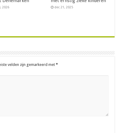
t Denemarken
met ernstig zieke kinderen
8, 2026
dec 21, 2025
eiste velden zijn gemarkeerd met
*