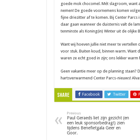
goede mok chocomel. Mét slagroom, want al
nemen! De goede voornemens komen volgend j
fijne driezitter af te komen. Bij Center Parcs 
daar gaan wanneer de duisternis valt de lamp
tenminste als Koning(in) Winter uit de olijk
Want wij hoeven jullie niet meer te vertellen
voor stuk. Buiten koud, binnen warm. Want d
waren ze echt goed in zijn; ons lekker war
Geen vakantie meer op de planning staan? D
hartsverwarmend Center Parcs-nieuws! Alvas
Facebook
Twitter
Share
Previous
Paul Geraeds liet zijn gezicht (en
een leuk sponsorbedrag!) zien
tijdens Benefietgala Geer en
Goor.