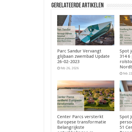
Gerelateerde Artikelen
Parc Sandur Vervangt
Spot 
glijbaan zwembad Update
314 6
26-02-2023
rolsto
Nordb
feb 26, 2026
feb 2
Center Parcs versterkt
Spot 
Europese transformatie
perso
Belangrijkste
51 Ce