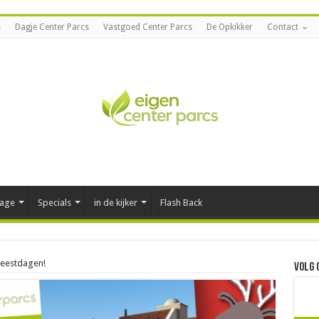
s
Dagje Center Parcs
Vastgoed Center Parcs
De Opkikker
Contact
tage
Specials
in de kijker
Flash Back
feestdagen!
Volg 