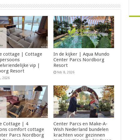
je cottage | Cottage
In de kijker | Aqua Mundo
 persoons
Center Parcs Nordborg
elvriendelijke vip |
Resort
org Resort
feb 8, 2026
2, 2026
Je Cottage | 4
Center Parcs en Make-A-
ons comfort cottage
Wish Nederland bundelen
nter Parcs Nordborg
krachten voor gezinnen