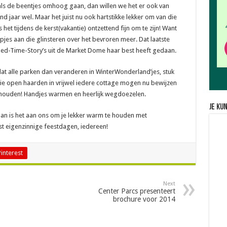
s de beentjes omhoog gaan, dan willen we het er ook van
aar wel. Maar het juist nu ook hartstikke lekker om van die
is het tijdens de kerst(vakantie) ontzettend fijn om te zijn! Want
jes aan die glinsteren over het bevroren meer. Dat laatste
e Bed-Time-Story’s uit de Market Dome haar best heeft gedaan.
 dat alle parken dan veranderen in WinterWonderland’jes, stuk
ie open haarden in vrijwel iedere cottage mogen nu bewijzen
m houden! Handjes warmen en heerlijk wegdoezelen.
Je ku
an is het aan ons om je lekker warm te houden met
t eigenzinnige feestdagen, iedereen!
Pinterest
Next
Center Parcs presenteert
brochure voor 2014