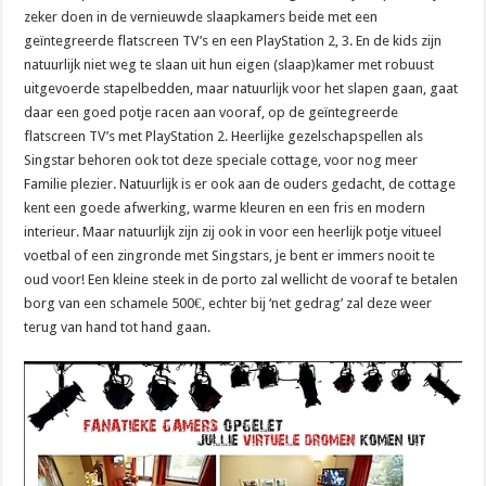
zeker doen in de vernieuwde slaapkamers beide met een
geïntegreerde flatscreen TV’s en een PlayStation 2, 3. En de kids zijn
natuurlijk niet weg te slaan uit hun eigen (slaap)kamer met robuust
uitgevoerde stapelbedden, maar natuurlijk voor het slapen gaan, gaat
daar een goed potje racen aan vooraf, op de geïntegreerde
flatscreen TV’s met PlayStation 2. Heerlijke gezelschapspellen als
Singstar behoren ook tot deze speciale cottage, voor nog meer
Familie plezier. Natuurlijk is er ook aan de ouders gedacht, de cottage
kent een goede afwerking, warme kleuren en een fris en modern
interieur. Maar natuurlijk zijn zij ook in voor een heerlijk potje vitueel
voetbal of een zingronde met Singstars, je bent er immers nooit te
oud voor! Een kleine steek in de porto zal wellicht de vooraf te betalen
borg van een schamele 500€, echter bij ‘net gedrag’ zal deze weer
terug van hand tot hand gaan.