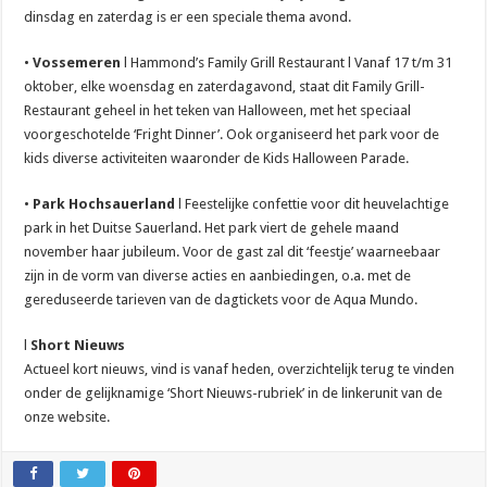
dinsdag en zaterdag is er een speciale thema avond.
•
Vossemeren
l Hammond’s Family Grill Restaurant l Vanaf 17 t/m 31
oktober, elke woensdag en zaterdagavond, staat dit Family Grill-
Restaurant geheel in het teken van Halloween, met het speciaal
voorgeschotelde ‘Fright Dinner’. Ook organiseerd het park voor de
kids diverse activiteiten waaronder de Kids Halloween Parade.
•
Park Hochsauerland
l Feestelijke confettie voor dit heuvelachtige
park in het Duitse Sauerland. Het park viert de gehele maand
november haar jubileum. Voor de gast zal dit ‘feestje’ waarneebaar
zijn in de vorm van diverse acties en aanbiedingen, o.a. met de
gereduseerde tarieven van de dagtickets voor de Aqua Mundo.
l
Short Nieuws
Actueel kort nieuws, vind is vanaf heden, overzichtelijk terug te vinden
onder de gelijknamige ‘Short Nieuws-rubriek’ in de linkerunit van de
onze website.