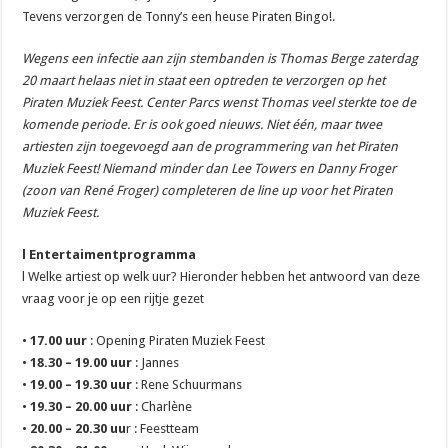
Tevens verzorgen de Tonny’s een heuse Piraten Bingo!.
Wegens een infectie aan zijn stembanden is Thomas Berge zaterdag
20 maart helaas niet in staat een optreden te verzorgen op het
Piraten Muziek Feest. Center Parcs wenst Thomas veel sterkte toe de
komende periode. Er is ook goed nieuws. Niet één, maar twee
artiesten zijn toegevoegd aan de programmering van het Piraten
Muziek Feest! Niemand minder dan Lee Towers en Danny Froger
(zoon van René Froger) completeren de line up voor het Piraten
Muziek Feest.
l Entertaimentprogramma
l Welke artiest op welk uur? Hieronder hebben het antwoord van deze
vraag voor je op een rijtje gezet
•
17.00 uur
: Opening Piraten Muziek Feest
•
18.30 – 19.00 uur
: Jannes
•
19.00 – 19.30 uur
: Rene Schuurmans
•
19.30 – 20.00 uur
: Charlène
•
20.00 – 20.30 uu
r : Feestteam