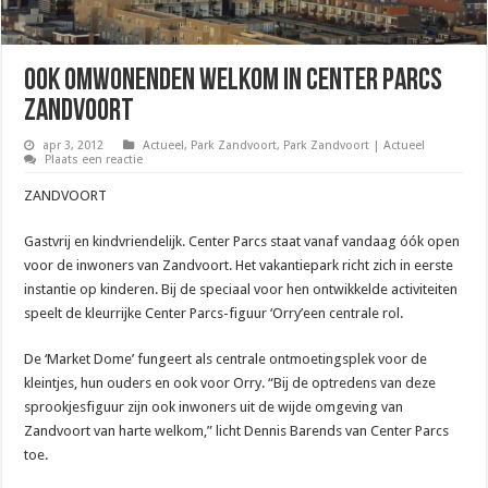
Ook omwonenden welkom in Center Parcs
Zandvoort
apr 3, 2012
Actueel
,
Park Zandvoort
,
Park Zandvoort | Actueel
Plaats een reactie
ZANDVOORT
Gastvrij en kindvriendelijk. Center Parcs staat vanaf vandaag óók open
voor de inwoners van Zandvoort. Het vakantiepark richt zich in eerste
instantie op kinderen. Bij de speciaal voor hen ontwikkelde activiteiten
speelt de kleurrijke Center Parcs-figuur ‘Orry’een centrale rol.
De ‘Market Dome’ fungeert als centrale ontmoetingsplek voor de
kleintjes, hun ouders en ook voor Orry. “Bij de optredens van deze
sprookjesfiguur zijn ook inwoners uit de wijde omgeving van
Zandvoort van harte welkom,” licht Dennis Barends van Center Parcs
toe.