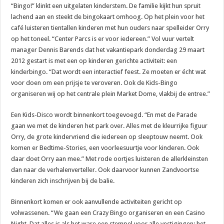
“Bingo!” klinkt een uitgelaten kinderstem. De familie kijkt hun spruit
lachend aan en steekt de bingokaart omhoog. Op het plein voor het
café luisteren tientallen kinderen met hun ouders naar spelleider Orry
op het toneel. “Center Parcs is er voor iedereen.” Vol vuur vertelt
manager Dennis Barends dat het vakantiepark donderdag 29 maart
2012 gestart is met een op kinderen gerichte activiteit: een
kinderbingo. “Dat wordt een interactief feest. Ze moeten er écht wat
voor doen om een prijsje te veroveren. Ook de Kids-Bingo
organiseren wij op het centrale plein Market Dome, vlakbij de entree.”
Een Kids-Disco wordt binnenkort toegevoegd. “En met de Parade
gaan we met de kinderen het park over. Alles met de kleurrijke figuur
Orry, de grote kindervriend die iedereen op sleeptouw neemt. Ook
komen er Bedtime-Stories, een voorleesuurtje voor kinderen. Ook
daar doet Orry aan mee.” Met rode oortjes luisteren de allerkleinsten
dan naar de verhalenverteller. Ook daarvoor kunnen Zandvoortse
kinderen zich inschrijven bij de balie.
Binnenkort komen er ook aanvullende activiteiten gericht op
volwassenen. “We gaan een Crazy Bingo organiseren en een Casino
Night. Dat alles is als het ware een stempel voor alle vestigingen; het