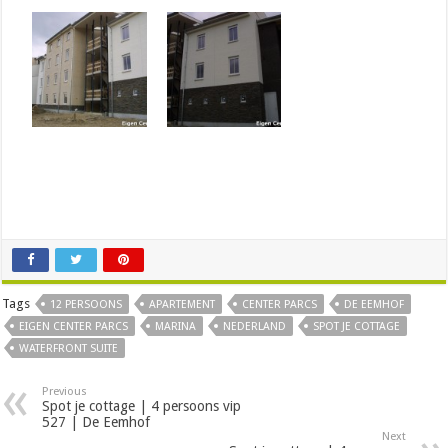
Tags
12 PERSOONS
APARTEMENT
CENTER PARCS
DE EEMHOF
EIGEN CENTER PARCS
MARINA
NEDERLAND
SPOT JE COTTAGE
WATERFRONT SUITE
Previous
Spot je cottage | 4 persoons vip
527 | De Eemhof
Next