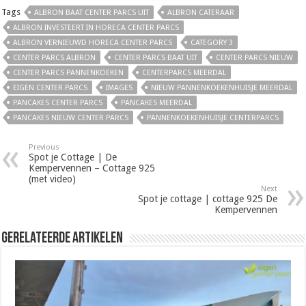
Tags
ALBRON BAAT CENTER PARCS UIT
ALBRON CATERAAR
ALBRON INVESTEERT IN HORECA CENTER PARCS
ALBRON VERNIEUWD HORECA CENTER PARCS
CATEGORY 3
CENTER PARCS ALBRON
CENTER PARCS BAAT UIT
CENTER PARCS NIEUW
CENTER PARCS PANNENKOEKEN
CENTERPARCS MEERDAL
EIGEN CENTER PARCS
IMAGES
NIEUW PANNENKOEKENHUISJE MEERDAL
PANCAKES CENTER PARCS
PANCAKES MEERDAL
PANCAKES NIEUW CENTER PARCS
PANNENKOEKENHUISJE CENTERPARCS
Previous
Spot je Cottage | De
Kempervennen – Cottage 925
(met video)
Next
Spot je cottage | cottage 925 De
Kempervennen
Gerelateerde Artikelen