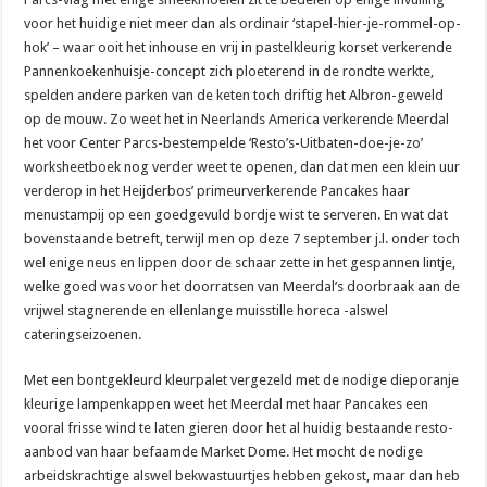
voor het huidige niet meer dan als ordinair ‘stapel-hier-je-rommel-op-
hok’ – waar ooit het inhouse en vrij in pastelkleurig korset verkerende
Pannenkoekenhuisje-concept zich ploeterend in de rondte werkte,
spelden andere parken van de keten toch driftig het Albron-geweld
op de mouw. Zo weet het in Neerlands America verkerende Meerdal
het voor Center Parcs-bestempelde ‘Resto’s-Uitbaten-doe-je-zo’
worksheetboek nog verder weet te openen, dan dat men een klein uur
verderop in het Heijderbos’ primeurverkerende Pancakes haar
menustampij op een goedgevuld bordje wist te serveren. En wat dat
bovenstaande betreft, terwijl men op deze 7 september j.l. onder toch
wel enige neus en lippen door de schaar zette in het gespannen lintje,
welke goed was voor het doorratsen van Meerdal’s doorbraak aan de
vrijwel stagnerende en ellenlange muisstille horeca -alswel
cateringseizoenen.
Met een bontgekleurd kleurpalet vergezeld met de nodige dieporanje
kleurige lampenkappen weet het Meerdal met haar Pancakes een
vooral frisse wind te laten gieren door het al huidig bestaande resto-
aanbod van haar befaamde Market Dome. Het mocht de nodige
arbeidskrachtige alswel bekwastuurtjes hebben gekost, maar dan heb