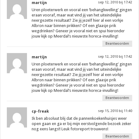
martijn
sep 12, 2010 bij 17:42
Uren ploeterwerk en vooral een ‘behangkwelling’ gingen
eraan vooraf, maar wat vind jij van het uiteindelijke
neergezette resultaat? Zie jij jezelf hier al een vorkje
Albron naar binnen prikken? Of een glaasje prik
wegdrinken? Geneer je vooral niet en spui hieronder
jouw kijk op Meerdal’s nieuwste horeca-invulling!
Beantwoorden
martijn
sep 12, 2010 bij 17:42
Uren ploeterwerk en vooral een ‘behangkwelling’ gingen
eraan vooraf, maar wat vind jij van het uiteindelijke
neergezette resultaat? Zie jij jezelf hier al een vorkje
Albron naar binnen prikken? Of een glaasje prik
wegdrinken? Geneer je vooral niet en spui hieronder
jouw kijk op Meerdal’s nieuwste horeca-invulling!
Beantwoorden
cp-freak
sep 15, 2010 bij 11:40
Ik ben absoluut blij dat de pannenkoekenhuisjes weer
open gaan en ga er bij mijn eerstvolgende bezoek zeker
nog eens langs!! Leuk fotoreport trouwens!
Beantwoorden