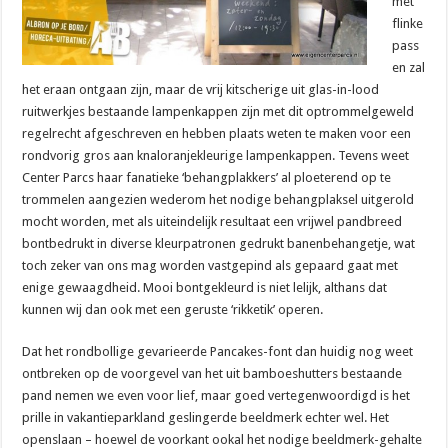
met
flinke
pass
en zal
het eraan ontgaan zijn, maar de vrij kitscherige uit glas-in-lood
ruitwerkjes bestaande lampenkappen zijn met dit optrommelgeweld
regelrecht afgeschreven en hebben plaats weten te maken voor een
rondvorig gros aan knaloranjekleurige lampenkappen. Tevens weet
Center Parcs haar fanatieke ‘behangplakkers’ al ploeterend op te
trommelen aangezien wederom het nodige behangplaksel uitgerold
mocht worden, met als uiteindelijk resultaat een vrijwel pandbreed
bontbedrukt in diverse kleurpatronen gedrukt banenbehangetje, wat
toch zeker van ons mag worden vastgepind als gepaard gaat met
enige gewaagdheid. Mooi bontgekleurd is niet lelijk, althans dat
kunnen wij dan ook met een geruste ‘rikketik’ operen.
Dat het rondbollige gevarieerde Pancakes-font dan huidig nog weet
ontbreken op de voorgevel van het uit bamboeshutters bestaande
pand nemen we even voor lief, maar goed vertegenwoordigd is het
prille in vakantieparkland geslingerde beeldmerk echter wel. Het
openslaan – hoewel de voorkant ookal het nodige beeldmerk-gehalte