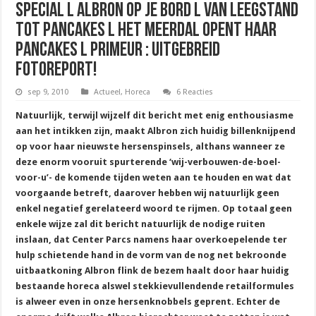
Special l Albron op je Bord l Van leegstand
tot Pancakes l Het Meerdal opent haar
Pancakes l Primeur : Uitgebreid
Fotoreport!
sep 9, 2010
Actueel
,
Horeca
6 Reacties
Natuurlijk, terwijl wijzelf dit bericht met enig enthousiasme
aan het intikken zijn, maakt Albron zich huidig billenknijpend
op voor haar nieuwste hersenspinsels, althans wanneer ze
deze enorm vooruit spurterende ‘wij-verbouwen-de-boel-
voor-u’- de komende tijden weten aan te houden en wat dat
voorgaande betreft, daarover hebben wij natuurlijk geen
enkel negatief gerelateerd woord te rijmen. Op totaal geen
enkele wijze zal dit bericht natuurlijk de nodige ruiten
inslaan, dat Center Parcs namens haar overkoepelende ter
hulp schietende hand in de vorm van de nog net bekroonde
uitbaatkoning Albron flink de bezem haalt door haar huidig
bestaande horeca alswel stekkievullendende retailformules
is alweer even in onze hersenknobbels geprent. Echter de