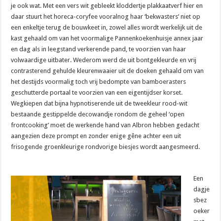
je ook wat. Met een vers wit gebleekt kloddertje plakkaatverf hier en
daar stuurt het horeca-coryfee vooralnog haar ‘bekwasters’ niet op
een enkeltje terug de bouwkeet in, zowel alles wordt werkelijk uit de
kast gehaald om van het voormalige Pannenkoekenhuisje annex jaar
en dag als in leegstand verkerende pand, te voorzien van haar
volwaardige uitbater. Wederom werd de uit bontgekleurde en vrij
contrasterend gehulde kleurenwaaier uit de doeken gehaald om van
het destijds voormalig toch vrij bedompte van bamboerasters
geschutterde portaal te voorzien van een eigentijdser korset.
Wegkiepen dat bijna hypnotiserende uit de tweekleur rood-wit
bestaande gestippelde decowandje rondom de geheel ‘open
frontcooking’ moet de werkende hand van Albron hebben gedacht
aangezien deze prompt en zonder enige gêne achter een uit
frisogende groenkleurige rondvorige biesjes wordt aangesmeerd.
Een
dagje
sbez
oeker