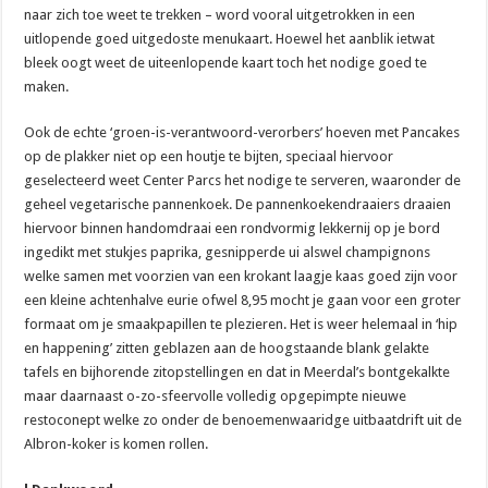
naar zich toe weet te trekken – word vooral uitgetrokken in een
uitlopende goed uitgedoste menukaart. Hoewel het aanblik ietwat
bleek oogt weet de uiteenlopende kaart toch het nodige goed te
maken.
Ook de echte ‘groen-is-verantwoord-verorbers’ hoeven met Pancakes
op de plakker niet op een houtje te bijten, speciaal hiervoor
geselecteerd weet Center Parcs het nodige te serveren, waaronder de
geheel vegetarische pannenkoek. De pannenkoekendraaiers draaien
hiervoor binnen handomdraai een rondvormig lekkernij op je bord
ingedikt met stukjes paprika, gesnipperde ui alswel champignons
welke samen met voorzien van een krokant laagje kaas goed zijn voor
een kleine achtenhalve eurie ofwel 8,95 mocht je gaan voor een groter
formaat om je smaakpapillen te plezieren. Het is weer helemaal in ‘hip
en happening’ zitten geblazen aan de hoogstaande blank gelakte
tafels en bijhorende zitopstellingen en dat in Meerdal’s bontgekalkte
maar daarnaast o-zo-sfeervolle volledig opgepimpte nieuwe
restoconept welke zo onder de benoemenwaaridge uitbaatdrift uit de
Albron-koker is komen rollen.