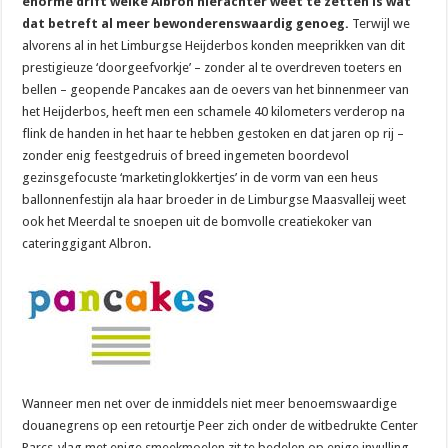
enorme drift welke Albron hierachter weet te zetten is wat
dat betreft al meer bewonderenswaardig genoeg.
Terwijl we
alvorens al in het Limburgse Heijderbos konden meeprikken van dit
prestigieuze ‘doorgeefvorkje’ – zonder al te overdreven toeters en
bellen – geopende Pancakes aan de oevers van het binnenmeer van
het Heijderbos, heeft men een schamele 40 kilometers verderop na
flink de handen in het haar te hebben gestoken en dat jaren op rij –
zonder enig feestgedruis of breed ingemeten boordevol
gezinsgefocuste ‘marketinglokkertjes’ in de vorm van een heus
ballonnenfestijn ala haar broeder in de Limburgse Maasvalleij weet
ook het Meerdal te snoepen uit de bomvolle creatiekoker van
cateringgigant Albron.
Wanneer men net over de inmiddels niet meer benoemswaardige
douanegrens op een retourtje Peer zich onder de witbedrukte Center
Parcs-vlag met enige smeekmoelen zit te bedelen op enige invulling