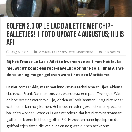
Golfen 2.0 op Le Lac d’Ailette met chip-
balletjes! | Foto-update 4 augustus; hij is
af!
aug 5, 2014
Actueel
,
Le Lac d'Ailette
,
Short News
2 Reacties
Bij het Franse Le Lac d’Ailette kwamen ze zelf met het leuke
nieuws; d’r komt een rete-gave Indoor mini-golf. Hiha! Als we
de tekening mogen geloven wordt het een Maritieme.
En niet zomaar één; maar met innovatieve technische snufjes. Althans
dat is wat Frank Daemen ons verzekerde via een paar Tweetjes. Wat
en hoe precies weten we – ja, vinden wij ook jammer – nog niet. Maar
wat niet is, kan nog komen. Het moet in ieder geval iets met speciale
balletjes worden. Want er is ons verzekerd dat het niet even ‘zomaar’
golfen is. Noem het heus golfen 2.0. Er zouden namelijk chips in de
golfballetjes zitten die van alles en nog wat kunnen activeren!