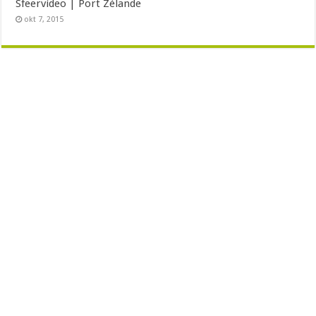
Sfeervideo | Port Zélande
okt 7, 2015