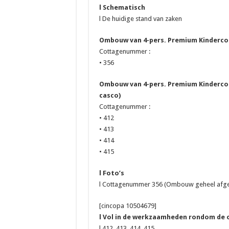
l Schematisch
l De huidige stand van zaken
Ombouw van 4-pers. Premium Kindercot
Cottagenummer :
• 356
Ombouw van 4-pers. Premium Kindercot
casco)
Cottagenummer :
• 412
• 413
• 414
• 415
l Foto’s
l Cottagenummer 356 (Ombouw geheel afge
[cincopa 10504679]
l Vol in de werkzaamheden rondom de
l 412, 413, 414, 415