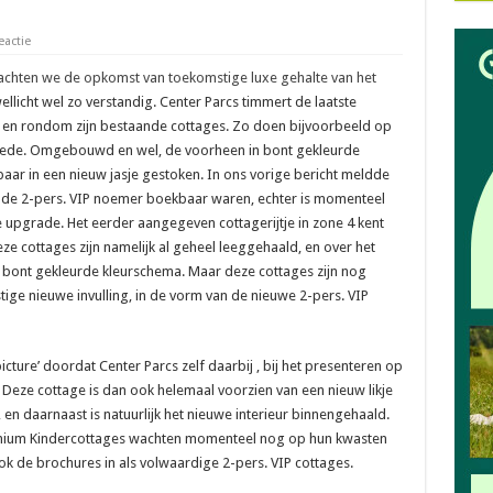
eactie
achten we de opkomst van toekomstige luxe gehalte van het
wellicht wel zo verstandig. Center Parcs timmert de laatste
 en rondom zijn bestaande cottages. Zo doen bijvoorbeeld op
intrede. Omgebouwd en wel, de voorheen in bont gekleurde
aar in een nieuw jasje gestoken. In ons vorige bericht meldde
de 2-pers. VIP noemer boekbaar waren, echter is momenteel
upgrade. Het eerder aangegeven cottagerijtje in zone 4 kent
ze cottages zijn namelijk al geheel leeggehaald, en over het
bont gekleurde kleurschema. Maar deze cottages zijn nog
ge nieuwe invulling, in de vorm van de nieuwe 2-pers. VIP
cture’ doordat Center Parcs zelf daarbij , bij het presenteren op
f. Deze cottage is dan ook helemaal voorzien van een nieuw likje
 en daarnaast is natuurlijk het nieuwe interieur binnengehaald.
mium Kindercottages wachten momenteel nog op hun kwasten
ok de brochures in als volwaardige 2-pers. VIP cottages.