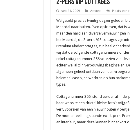
2-pers VIP cottages
sep 21, 2009
Actueel
Plaats een r
Welgeteld precies twintig dagen geleden br
Meerdal naar buiten
. Even opfrissen, dat is 
maanden hard aan diverse vernieuwingen in
het Meerdal, de 2-pers. VIP cottages zijn 
Premium Kindercottages, zijn heel onherkenb
wij dat de volgende cottagenummers onder 
enkel cottagenummer 356 voorzien van deze 
echter wel al zijn verbouwingsbeginselen. De
algemeen geheel ontdaan van een vroegere 
helemaal casco, en wachten op hun toekomsti
types.
Cottagenummer 356, stond eerder al in de ‘pi
haar website een drietal kleine foto’s vrijga
verf, voorzien van een nieuw houten vloertje,
De momenteel leegstaande ex- 4-pers. Pre
en interieur, maar deze kunnen binnenkort o