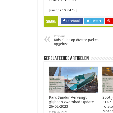
[cincopa 10504755]
Facebook
Twitter
Share
Previous
Kids Klubs op diverse parken
opgefrist
Gerelateerde Artikelen
Parc Sandur Vervangt
Spot 
glijbaan zwembad Update
314 6
26-02-2023
rolsto
Nordb
feb 26, 2026