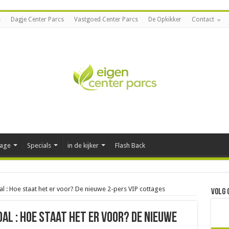
s
Dagje Center Parcs
Vastgoed Center Parcs
De Opkikker
Contact
tage
Specials
in de kijker
Flash Back
l : Hoe staat het er voor? De nieuwe 2-pers VIP cottages
Volg 
al : Hoe staat het er voor? De nieuwe