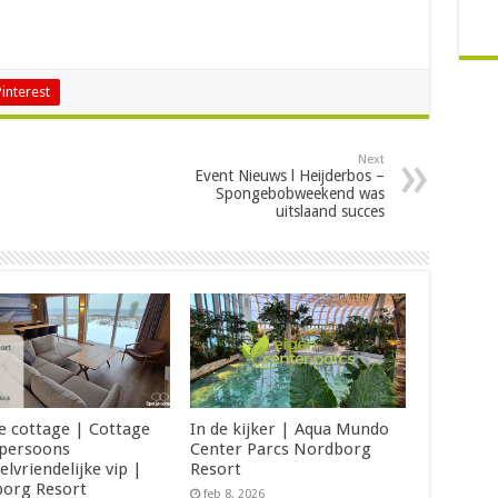
Pinterest
Next
Event Nieuws l Heijderbos –
Spongebobweekend was
uitslaand succes
je cottage | Cottage
In de kijker | Aqua Mundo
 persoons
Center Parcs Nordborg
elvriendelijke vip |
Resort
org Resort
feb 8, 2026