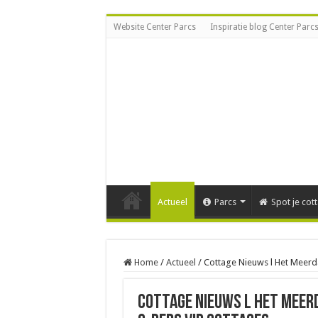
Website Center Parcs
Inspiratie blog Center Parc
Actueel
Parcs
Spot je cot
Home
/
Actueel
/
Cottage Nieuws l Het Meerda
Cottage Nieuws l Het Meerd