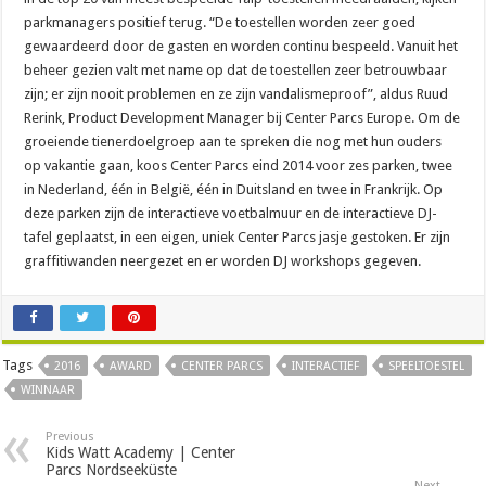
parkmanagers positief terug. “De toestellen worden zeer goed
gewaardeerd door de gasten en worden continu bespeeld. Vanuit het
beheer gezien valt met name op dat de toestellen zeer betrouwbaar
zijn; er zijn nooit problemen en ze zijn vandalismeproof”, aldus Ruud
Rerink, Product Development Manager bij Center Parcs Europe. Om de
groeiende tienerdoelgroep aan te spreken die nog met hun ouders
op vakantie gaan, koos Center Parcs eind 2014 voor zes parken, twee
in Nederland, één in België, één in Duitsland en twee in Frankrijk. Op
deze parken zijn de interactieve voetbalmuur en de interactieve DJ-
tafel geplaatst, in een eigen, uniek Center Parcs jasje gestoken. Er zijn
graffitiwanden neergezet en er worden DJ workshops gegeven.
Tags
2016
AWARD
CENTER PARCS
INTERACTIEF
SPEELTOESTEL
WINNAAR
Previous
Kids Watt Academy | Center
Parcs Nordseeküste
Next