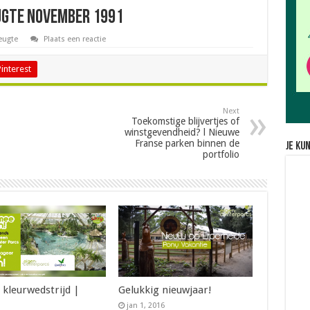
ugte November 1991
eugte
Plaats een reactie
Pinterest
Next
Toekomstige blijvertjes of
winstgevendheid? l Nieuwe
Franse parken binnen de
Je ku
portfolio
 kleurwedstrijd |
Gelukkig nieuwjaar!
jan 1, 2016