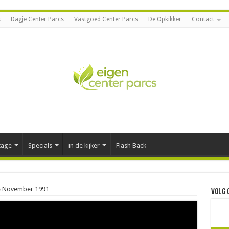
s
Dagje Center Parcs
Vastgoed Center Parcs
De Opkikker
Contact
tage
Specials
in de kijker
Flash Back
te November 1991
Volg 