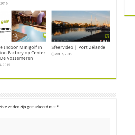
, 2016
e Indoor Minigolf in
Sfeervideo | Port Zélande
tion Factory op Center
okt 7, 2015
 De Vossemeren
9, 2015
eiste velden zijn gemarkeerd met
*