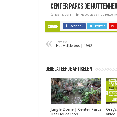
Center Parcs De Huttenhe
feb 16, 2011
Video
,
Video | De Huttenh
Facebook
Twitter
Share
Previous
Het Heijderbos | 1992
Gerelateerde Artikelen
Jungle Dome | Center Parcs
Orry’s
Het Heijderbos
video