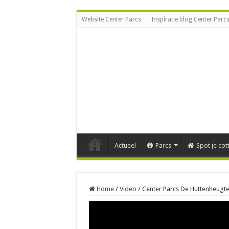
Website Center Parcs
Inspiratie blog Center Parc
Actueel
Parcs
Spot je cot
Home
/
Video
/
Center Parcs De Huttenheug