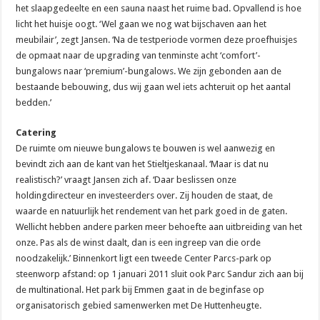
het slaapgedeelte en een sauna naast het ruime bad. Opvallend is hoe
licht het huisje oogt. ‘Wel gaan we nog wat bijschaven aan het
meubilair’, zegt Jansen. ‘Na de testperiode vormen deze proefhuisjes
de opmaat naar de upgrading van tenminste acht ‘comfort’-
bungalows naar ‘premium’-bungalows. We zijn gebonden aan de
bestaande bebouwing, dus wij gaan wel iets achteruit op het aantal
bedden.’
Catering
De ruimte om nieuwe bungalows te bouwen is wel aanwezig en
bevindt zich aan de kant van het Stieltjeskanaal. ‘Maar is dat nu
realistisch?’ vraagt Jansen zich af. ‘Daar beslissen onze
holdingdirecteur en investeerders over. Zij houden de staat, de
waarde en natuurlijk het rendement van het park goed in de gaten.
Wellicht hebben andere parken meer behoefte aan uitbreiding van het
onze. Pas als de winst daalt, dan is een ingreep van die orde
noodzakelijk.’ Binnenkort ligt een tweede Center Parcs-park op
steenworp afstand: op 1 januari 2011 sluit ook Parc Sandur zich aan bij
de multinational. Het park bij Emmen gaat in de beginfase op
organisatorisch gebied samenwerken met De Huttenheugte.