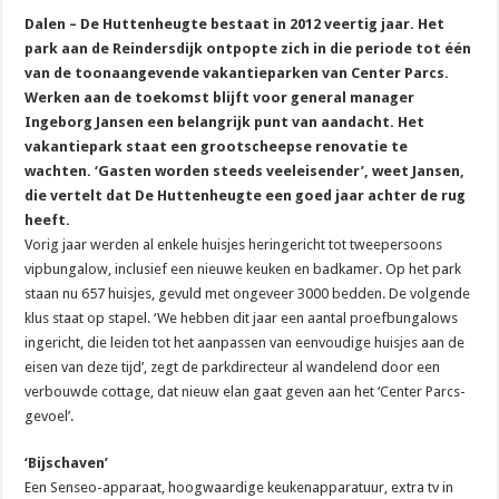
Dalen – De Huttenheugte bestaat in 2012 veertig jaar. Het
park aan de Reindersdijk ontpopte zich in die periode tot één
van de toonaangevende vakantieparken van Center Parcs.
Werken aan de toekomst blijft voor general manager
Ingeborg Jansen een belangrijk punt van aandacht. Het
vakantiepark staat een grootscheepse renovatie te
wachten. ‘Gasten worden steeds veeleisender’, weet Jansen,
die vertelt dat De Huttenheugte een goed jaar achter de rug
heeft.
Vorig jaar werden al enkele huisjes heringericht tot tweepersoons
vipbungalow, inclusief een nieuwe keuken en badkamer. Op het park
staan nu 657 huisjes, gevuld met ongeveer 3000 bedden. De volgende
klus staat op stapel. ‘We hebben dit jaar een aantal proefbungalows
ingericht, die leiden tot het aanpassen van eenvoudige huisjes aan de
eisen van deze tijd’, zegt de parkdirecteur al wandelend door een
verbouwde cottage, dat nieuw elan gaat geven aan het ‘Center Parcs-
gevoel’.
‘Bijschaven’
Een Senseo-apparaat, hoogwaardige keukenapparatuur, extra tv in