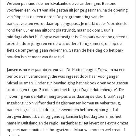
We zien pas sinds de herfstvakantie de veranderingen. Bestond
voorheen een kwart van alle gasten uit jonge gezinnen, na de opening
van Plopsa is dat een derde. De programmering van de
parkactiviteiten wordt daar op aangepast. Je merkt dat er ’s ochtends
rond tien uur er een uittocht plaatsvindt, maar ook om 5 uur ’s
middags als het bij Plopsa wat rustiger is. Ons park wordt nog steeds
bezocht door jongeren en de wat oudere ’terugkomers’, die op de
fiets de omgeving gaan verkennen. Gasten de hele dag op het park
houden is niet meer van deze tijd.’
Jansen is nu vier jaar directeur van De Huttenheugte. Zij kwam na een
periode van verandering, die was ingezet door haar voorganger
Michel Busman. Onder zijn bewind ging het hek ook open voor gasten
uit de eigen regio. Zo ontstond het begrip ‘Dagje Huttenheugte’. ‘De
invoering van de Huttenheugte-pas was daarbij de doorbraak’, zegt
Ingeborg. ‘Zo’n vijfhonderd dagjesmensen komen nu vaker terug,
parkeren gratis en na drie keer zwemmen hebben zij hun geld al
terugverdiend. Ik zie nog genoeg kansen bij het dagtoerisme, met
name in Duitsland en de regio Hardenberg. Het levert ons extra omzet
op, met name buiten het hoogseizoen. Maar we moeten wel creatief