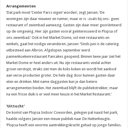
Arrangementen
‘Dat park moet ‘Center Parcs eigen’ worden’, zegt Jansen. ‘De
woningen zijn daar nieuwer en ruimer, maar er is -zoals bij ons- geen
restaurant of zwembad aanwezig. Gasten zijn daar meer georiënteerd
op de omgeving. Hier zijn gasten vooral geïnteresseerd in Plopsa of
ons zwembad.’ Ook in het Market Dome, vol met restaurants en
winkels, gaat het nodige veranderen. Jansen: ‘Sinds juni is de catering
uitbesteed aan Albron. Afgelopen september werd
pannenkoekenrestaurant Pancakes geopend. Binnen twee jaar ziet het
Market Dome er heel anders uit. Nu zijn restaurants veelal achter
groen verstopt, straks ziet men de koks koken en wordt het aanbod
aan verse producten groter. De hele dag door kunnen gasten daar
eten en drinken. Met name daggasten kun je dan betere
arrangementen bieden. Het zwembad blijft de publiekstrekker, maar
na een frisse duik is er veel meer keuze in het Market Restaurant.’
‘Uittocht’
De komst van Plopsa Indoor Coevorden, gelegen pal naast het park,
haalde volgens Jansen een nieuw publiek naar De Huttenheugte.
‘Plopsa heeft een enorme aantrekkingskracht gehad op jonge families.