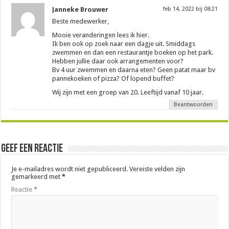
Janneke Brouwer
feb 14, 2022 bij 08:21
Beste medewerker,
Mooie veranderingen lees ik hier.
Ik ben ook op zoek naar een dagje uit. Smiddags
zwemmen en dan een restaurantje boeken op het park.
Hebben jullie daar ook arrangementen voor?
Bv 4 uur zwemmen en daarna eten? Geen patat maar bv
pannekoeken of pizza? Of lopend buffet?
Wij zijn met een groep van 20. Leeftijd vanaf 10 jaar.
Beantwoorden
Geef een reactie
Je e-mailadres wordt niet gepubliceerd.
Vereiste velden zijn
gemarkeerd met
*
Reactie
*