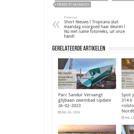
PIERRE ET VACANCES
Previous
Short Nieuws l Tropicana sluit
maandag voorgoed haar deuren l
Nú met ruime fotoreeks, uit onze
hand!
Gerelateerde Artikelen
Parc Sandur Vervangt
Spot 
glijbaan zwembad Update
314 6
26-02-2023
rolsto
Nordb
feb 26, 2026
feb 2