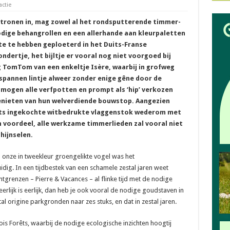
actie
atronen in, mag zowel al het rondsputterende timmer-
odige behangrollen en een allerhande aan kleurpaletten
ndte te hebben geploeterd in het Duits-Franse
dertje, het bijltje er vooral nog niet voorgoed bij
 TomTom van een enkeltje Isère, waarbij in grofweg
pannen lintje alweer zonder enige gêne door de
mogen alle verfpotten en prompt als ‘hip’ verkozen
nieten van hun welverdiende bouwstop. Aangezien
ats ingekochte witbedrukte vlaggenstok wederom met
n voordeel, alle werkzame timmerlieden zal vooral niet
ijnselen.
 onze in tweekleur groengelikte vogel was het
ig. In een tijdbestek van een schamele zestal jaren weet
tgrenzen – Pierre & Vacances – al flinke tijd met de nodige
erlijk is eerlijk, dan heb je ook vooral de nodige goudstaven in
l origine parkgronden naar zes stuks, en dat in zestal jaren.
s Forêts, waarbij de nodige ecologische inzichten hoogtij