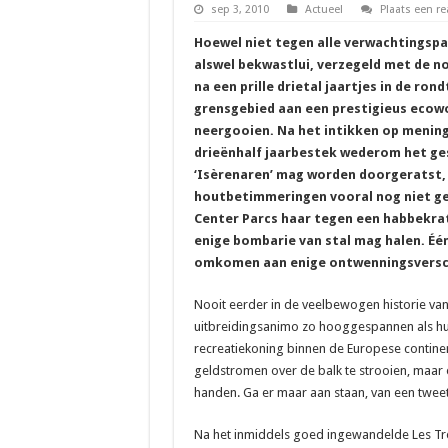
sep 3, 2010
Actueel
Plaats een re
Hoewel niet tegen alle verwachtingsp
alswel bekwastlui, verzegeld met de n
na een prille drietal jaartjes in de ro
grensgebied aan een prestigieus ecowon
neergooien. Na het intikken op mening
drieënhalf jaarbestek wederom het ges
‘Isèrenaren’ mag worden doorgeratst, 
houtbetimmeringen vooral nog niet ge
Center Parcs haar tegen een habbekr
enige bombarie van stal mag halen. Éé
omkomen aan enige ontwenningsversch
Nooit eerder in de veelbewogen historie van
uitbreidingsanimo zo hooggespannen als huid
recreatiekoning binnen de Europese continen
geldstromen over de balk te strooien, maar e
handen. Ga er maar aan staan, van een tweeta
Na het inmiddels goed ingewandelde Les Troi