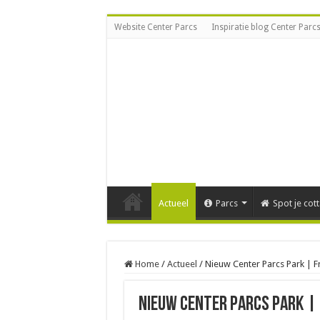
Website Center Parcs
Inspiratie blog Center Parc
Actueel
Parcs
Spot je cot
Home
/
Actueel
/
Nieuw Center Parcs Park | Fr
Nieuw Center Parcs Park |