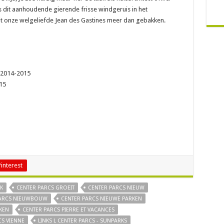
 dit aanhoudende gierende frisse windgeruis in het
it onze welgeliefde Jean des Gastines meer dan gebakken.
r 2014-2015
15
Pinterest
K
CENTER PARCS GROEIT
CENTER PARCS NIEUW
PARCS NIEUWBOUW
CENTER PARCS NIEUWE PARKEN
KEN
CENTER PARCS PIERRE ET VACANCES
CS VIENNE
LINKS L CENTER PARCS - SUNPARKS