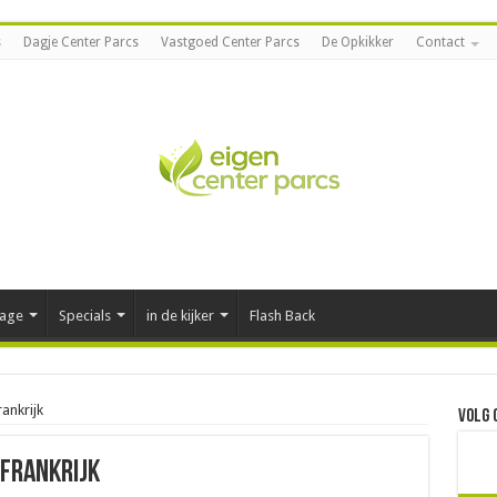
s
Dagje Center Parcs
Vastgoed Center Parcs
De Opkikker
Contact
tage
Specials
in de kijker
Flash Back
ankrijk
Volg 
 Frankrijk