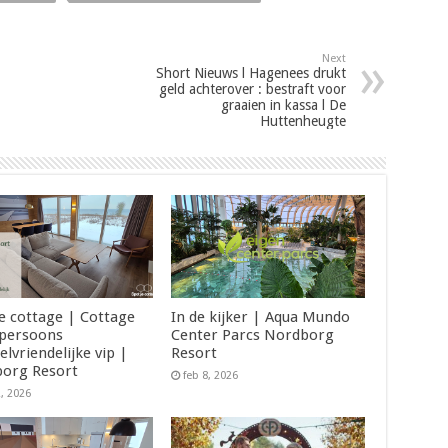
Next
Short Nieuws l Hagenees drukt
geld achterover : bestraft voor
graaien in kassa l De
Huttenheugte
je cottage | Cottage
In de kijker | Aqua Mundo
 persoons
Center Parcs Nordborg
elvriendelijke vip |
Resort
org Resort
feb 8, 2026
2, 2026