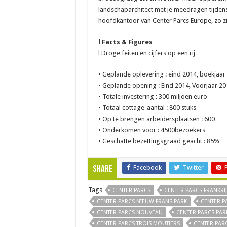
landschaparchitect met je meedragen tijdens
hoofdkantoor van Center Parcs Europe, zo z
l Facts & Figures
l Droge feiten en cijfers op een rij
• Geplande oplevering : eind 2014, boekjaa
• Geplande opening : Eind 2014, Voorjaar 20
• Totale investering : 300 miljoen euro
• Totaal cottage-aantal : 800 stuks
• Op te brengen arbeidersplaatsen : 600
• Onderkomen voor : 4500bezoekers
• Geschatte bezettingsgraad geacht : 85%
Facebook
Twitter
Share
Tags
CENTER PARCS
CENTER PARCS FRANKRIJ
CENTER PARCS NIEUW FRANS PARK
CENTER 
CENTER PARCS NOUVEAU
CENTER PARCS PAR
CENTER PARCS TROIS MOUTIERS
CENTER PAR