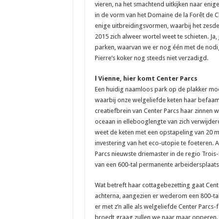
vieren, na het smachtend uitkijken naar eni
in de vorm van het Domaine de la Forêt de 
enige uitbreidingsvormen, waarbij het zesd
2015 zich alweer wortel weet te schieten. Ja
parken, waarvan we er nog één met de nodige
Pierre’s koker nog steeds niet verzadigd.
l Vienne, hier komt Center Parcs
Een huidig naamloos park op de plakker mo
waarbij onze welgeliefde keten haar befaamde
creatiefbrein van Center Parcs haar zinnen w
oceaan in ellebooglengte van zich verwijder
weet de keten met een opstapeling van 20 mi
investering van het eco-utopie te foeteren. A
Parcs nieuwste driemaster in de regio Troi
van een 600-tal permanente arbeidersplaats
Wat betreft haar cottagebezetting gaat Cent
achterna, aangezien er wederom een 800-tal
er met z’n alle als welgeliefde Center Parcs
broedt graag zullen we naar maar opperen. Ow