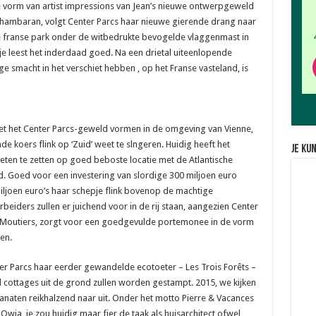
ge vorm van artist impressions van Jean’s nieuwe ontwerpgeweld
Chambaran, volgt Center Parcs haar nieuwe gierende drang naar
e franse park onder de witbedrukte bevogelde vlaggenmast in
, je leest het inderdaad goed. Na een drietal uiteenlopende
 smacht in het verschiet hebben , op het Franse vasteland, is
et het Center Parcs-geweld vormen in de omgeving van Vienne,
 koers flink op ‘Zuid’ weet te slngeren. Huidig heeft het
Je ku
eten te zetten op goed beboste locatie met de Atlantische
d. Goed voor een investering van slordige 300 miljoen euro
ljoen euro’s haar schepje flink bovenop de machtige
rbeiders zullen er juichend voor in de rij staan, aangezien Center
s-Moutiers, zorgt voor een goedgevulde portemonee in de vorm
en.
er Parcs haar eerder gewandelde ecotoeter – Les Trois Forêts –
 cottages uit de grond zullen worden gestampt. 2015, we kijken
-fanaten reikhalzend naar uit. Onder het motto Pierre & Vacances
ja, je zou huidig maar fier de taak als huisarchitect ofwel