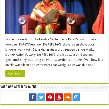
Op het mooie Noord Hollandse Center Parcs Park Zandvoort was
nooit een PéPéTéVé-show. De PéPéTéVé-show is een show voor
kinderen van 4 tot 12 jaar die gratis wordt gespeeld in de Market
Dome/ Action Factory. De PéPéTéVé-show bestaat uit 4 spelers
genaamd: Orry, Rep, Bing en Woops. Verder is de PéPéTéVé-show iets
unieks wat alleen op Center Parcs aanwezig is. Het was dus ook …
Lees meer »
Volg ons altijd en overal