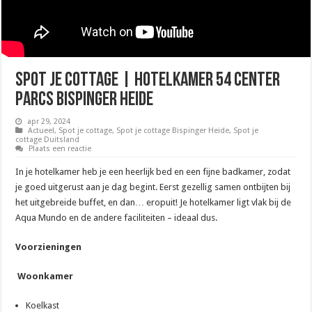
Spot Je Cottage | Hotelkamer 54 Center
Parcs Bispinger Heide
apr 29, 2024
Actueel
,
Spot je cottage
,
Spot je cottage Bispinger Heide
,
Spot je
cottage Duitsland
Plaats een reactie
In je hotelkamer heb je een heerlijk bed en een fijne badkamer, zodat
je goed uitgerust aan je dag begint. Eerst gezellig samen ontbijten bij
het uitgebreide buffet, en dan… eropuit! Je hotelkamer ligt vlak bij de
Aqua Mundo en de andere faciliteiten – ideaal dus.
Voorzieningen
Woonkamer
Koelkast