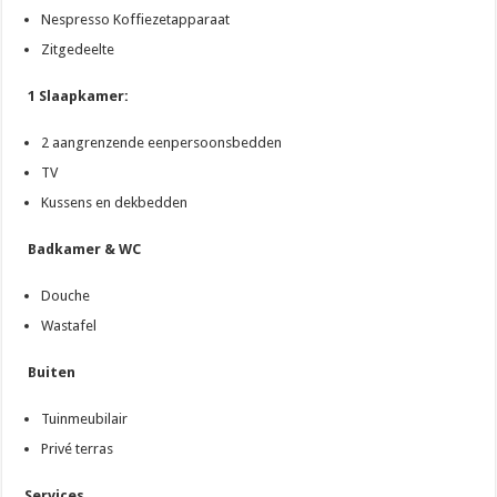
Nespresso Koffiezetapparaat
Zitgedeelte
1 Slaapkamer:
2 aangrenzende eenpersoonsbedden
TV
Kussens en dekbedden
Badkamer & WC
Douche
Wastafel
Buiten
Tuinmeubilair
Privé terras
Services