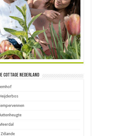
je Cottage Nederland
Eemhof
Heijderbos
Kempervennen
Huttenheugte
Meerdal
 Zélande