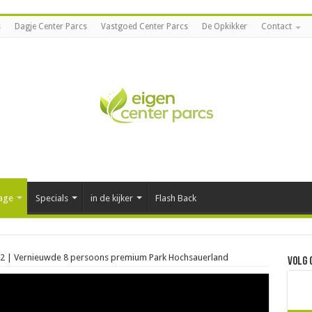
s
Dagje Center Parcs
Vastgoed Center Parcs
De Opkikker
Contact
tage
Specials
in de kijker
Flash Back
692 | Vernieuwde 8 persoons premium Park Hochsauerland
Volg 