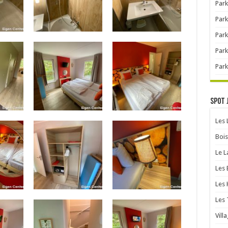
Park
Park
Park
Park
Park
Spot 
Les
Bois
Le L
Les 
Les 
Les 
Vill