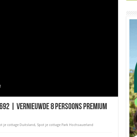
 692 | Vernieuwde 8 persoons premium
t je cottage Duitsland
,
Spot je cottage Park Hochsauerland