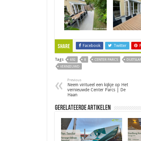
Facebook
Twitter
Share
Tags
692
8
CENTER PARCS
DUITSLA
VERNIEUWD
Previous
Neem viritueel een kijkje op Het
vernieuwde Center Parcs | De
Haan
Gerelateerde Artikelen