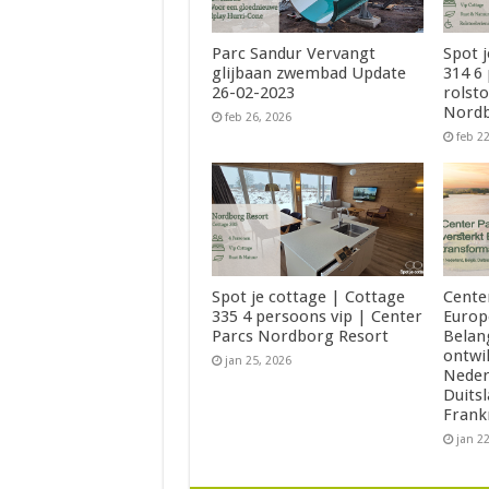
Parc Sandur Vervangt
Spot 
glijbaan zwembad Update
314 6
26-02-2023
rolsto
Nordb
feb 26, 2026
feb 2
Spot je cottage | Cottage
Cente
335 4 persoons vip | Center
Europ
Parcs Nordborg Resort
Belan
ontwi
jan 25, 2026
Neder
Duits
Frank
jan 2