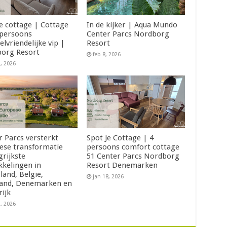
je cottage | Cottage
In de kijker | Aqua Mundo
 persoons
Center Parcs Nordborg
elvriendelijke vip |
Resort
org Resort
feb 8, 2026
2, 2026
r Parcs versterkt
Spot Je Cottage | 4
ese transformatie
persoons comfort cottage
grijkste
51 Center Parcs Nordborg
kkelingen in
Resort Denemarken
land, België,
jan 18, 2026
land, Denemarken en
rijk
2, 2026