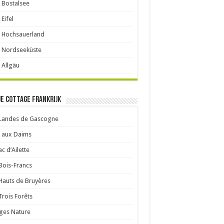
 Bostalsee
 Eifel
 Hochsauerland
 Nordseeküste
 Allgäu
je cottage Frankrijk
 Landes de Gascogne
 aux Daims
ac d’Ailette
Bois-Francs
Hauts de Bruyères
Trois Forêts
ages Nature