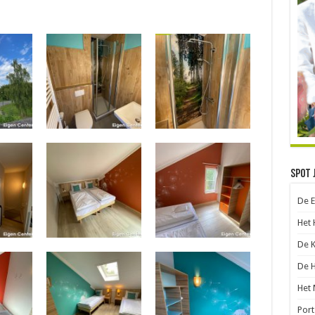
Spot 
De 
Het 
De 
De 
Het 
Port