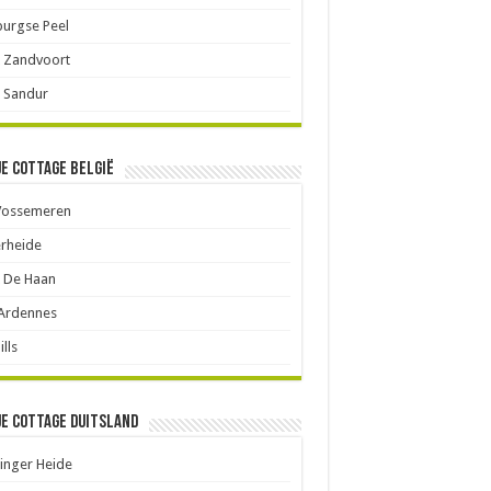
urgse Peel
 Zandvoort
 Sandur
je cottage België
Vossemeren
rheide
 De Haan
 Ardennes
ills
je cottage Duitsland
inger Heide