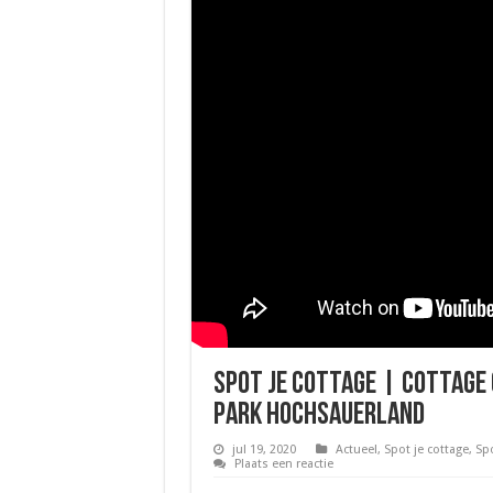
Spot je cottage | cottage
Park Hochsauerland
jul 19, 2020
Actueel
,
Spot je cottage
,
Spo
Plaats een reactie