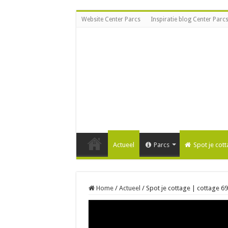
Website Center Parcs
Inspiratie blog Center Parc
Actueel
Parcs
Spot je cot
Home
/
Actueel
/
Spot je cottage | cottage 