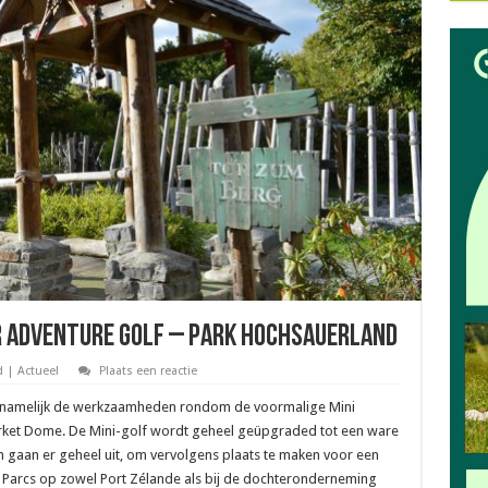
ar Adventure Golf – Park Hochsauerland
 | Actueel
Plaats een reactie
ten namelijk de werkzaamheden rondom de voormalige Mini
ket Dome. De Mini-golf wordt geheel geüpgraded tot een ware
 gaan er geheel uit, om vervolgens plaats te maken voor een
r Parcs op zowel Port Zélande als bij de dochteronderneming