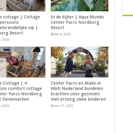
je cottage | Cottage
In de kijker | Aqua Mundo
 persoons
Center Parcs Nordborg
elvriendelijke vip |
Resort
org Resort
feb 8, 2026
2, 2026
Je Cottage | 4
Center Parcs en Make-A-
ons comfort cottage
Wish Nederland bundelen
nter Parcs Nordborg
krachten voor gezinnen
t Denemarken
met ernstig zieke kinderen
8, 2026
dec 21, 2025