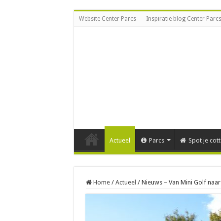
Website Center Parcs
Inspiratie blog Center Parc
Actueel
Parcs
Spot je cot
Home
/
Actueel
/
Nieuws – Van Mini Golf naa