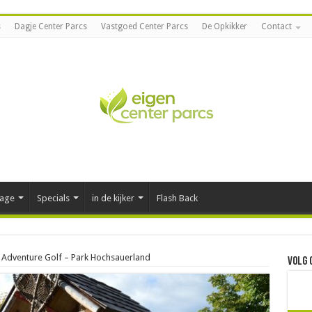
s
Dagje Center Parcs
Vastgoed Center Parcs
De Opkikker
Contact
tage
Specials
in de kijker
Flash Back
r Adventure Golf – Park Hochsauerland
Volg 