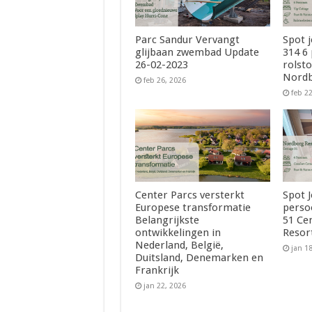
Parc Sandur Vervangt
Spot 
glijbaan zwembad Update
314 6
26-02-2023
rolsto
Nordb
feb 26, 2026
feb 2
Center Parcs versterkt
Spot 
Europese transformatie
perso
Belangrijkste
51 Ce
ontwikkelingen in
Resor
Nederland, België,
jan 1
Duitsland, Denemarken en
Frankrijk
jan 22, 2026