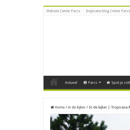
Website Center Parcs
Inspiratie blog Center Parc
Actueel
Parcs
Spot je cot
Home
/
in de kijker
/
In de kijker | Tropicana