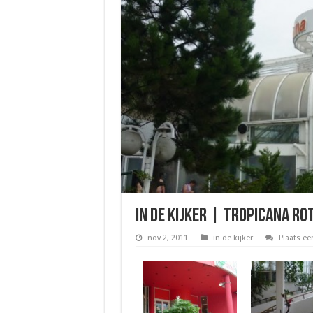
In de kijker | Tropicana R
nov 2, 2011
in de kijker
Plaats ee