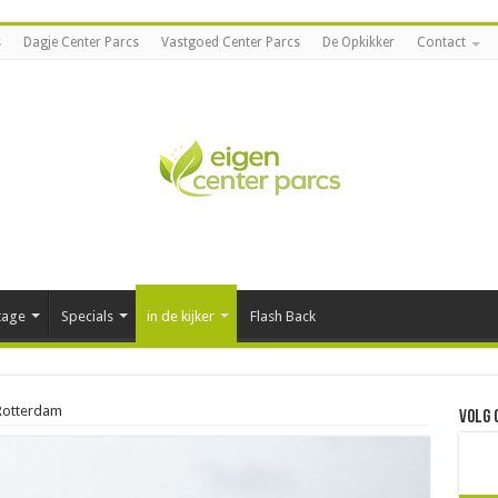
s
Dagje Center Parcs
Vastgoed Center Parcs
De Opkikker
Contact
tage
Specials
in de kijker
Flash Back
 Rotterdam
Volg 