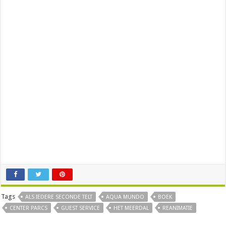
Tags
ALS IEDERE SECONDE TELT
AQUA MUNDO
BOEK
CENTER PARCS
GUEST SERVICE
HET MEERDAL
REANIMATIE