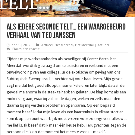
Als Iedere Seconde Telt… een waargebeurd
verhaal van Ted Janssen
apr 30, 2012
Actueel
,
Het Meerdal
,
Het Meerdal | Actueel
Plaats een reactie
Tijdens mijn werkzaamheden als beveiliger bij Center Parcs het
Meerdal wordt ik gevraagd om te assisteren in verband met een
onwelwording van een collega. In de exotische omgeving van ons
Subtropisch Zwemparadijs vechten wij voor haar leven. Mijn gevoel
zegt me dat het goed afloopt, maar enkele uren later blijkt datzelfde
gevoel me enorm in de steek te hebben gelaten. De klap komt als een
mokerslag aan, waarbij zich in de dagen, weken en zelfs maanden
daarna bij mij verdere problemen openbaren. Op een bepaald
moment besef ik dat mijn leven als een kaartenhuis in elkaar stort en
kom ik op een punt waarbij ik moet vrezen voor zo ongeveer alles wat
me lief is. Ik besef dat ik maar één keuze heb. Terugvechten tegen de
persoon die ik op dat moment het meeste vrees…mezelf.