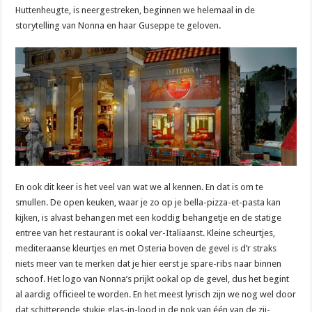
Huttenheugte, is neergestreken, beginnen we helemaal in de
storytelling van Nonna en haar Guseppe te geloven.
En ook dit keer is het veel van wat we al kennen. En dat is om te
smullen. De open keuken, waar je zo op je bella-pizza-et-pasta kan
kijken, is alvast behangen met een koddig behangetje en de statige
entree van het restaurant is ookal ver-Italiaanst. Kleine scheurtjes,
mediteraanse kleurtjes en met Osteria boven de gevel is d’r straks
niets meer van te merken dat je hier eerst je spare-ribs naar binnen
schoof. Het logo van Nonna’s prijkt ookal op de gevel, dus het begint
al aardig officieel te worden. En het meest lyrisch zijn we nog wel door
dat schitterende stukje glas-in-lood in de nok van één van de zij-