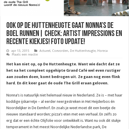
Ook op De Huttenheugte gaat Nonna’s de
boel runnen| Check: Artist Impressions en
recente kiekjes! Foto Update!
apr 13, 2015
Actueel
,
Coevorden
,
De Huttenheugte
,
Horeca
Plaats een reactie
Het kan niet op, op De Huttenheugte. Want wie dacht dat ze
het na het compleet opgehipte Grand Café wel even rustiger
aan zouden doen, komt bedrogen uit. Ze gaan nog even flink
hard. En dit keer gaat de oude The Grill eraan geloven.
Nonna’s is natuurlijk niet helemaal nieuw in Nederland. Ze is – met haar
koddige ijskarretje – al eerder neergestreken in Het Heijderbos én
Noordelijker in De Eemhof. En zoals je weet moet dit een beetje de
nieuwe standaard worden; pizza’s eten met een verhaal. En zelfs zo
erg dat er een échte Olijfolie voor ontwikkelt is. Want nu ook dit stukje
temperament in het meest Noordelijke Nederlandse park, De