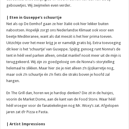
gebouwtjes. Wij zwijmelen even verder.
| Eten in Guseppe’s schuurtje
Net als op De Eemhof gaan ze hier Italië ook hier lekker buiten
nabootsen. Hopelijk zorgt ons Nederlandse Klimaat ook voor een
beetje Mediteranee, want als dat meezit is het hier prima toeven.
Uitzichtje over het meer krijg je er namelijk gratis bij. Extra toevoeging
dit keer is het ‘schuurtje’ van Guseppe. Spijtig genoeg runt Nonna’s de
tent in héél veel parken alleen, omdat manlief nooit meer uit de mijn is
teruggekeerd. Wij zijn zo goedgelovig om de Nonna’s-storytelling
helemaal te slikken. Maar hier zie je niet alleen z’n (ijs)karretje nog,
maar ook z’n schuurtje én z’n fiets die straks boven je hoofd zal
hangen.
En The Grill dan, horen we je hardop denken? Die zit in de huisjes,
voorin de Market Dome, aan de kant van de Food Store. Waar héél
héél vroeger voor de fanatiekelingen nog Mr. Woxy’s zat. Afgelopen
jaren zat d’r Pizza e Pasta.
| Artist Impressions