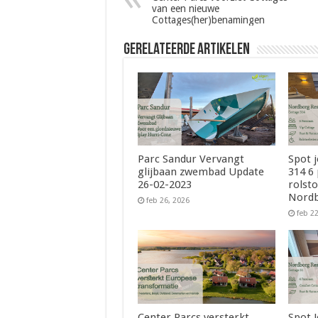
van een nieuwe
Cottages(her)benamingen
Gerelateerde Artikelen
Parc Sandur Vervangt
Spot 
glijbaan zwembad Update
314 6
26-02-2023
rolsto
Nordb
feb 26, 2026
feb 2
Center Parcs versterkt
Spot 