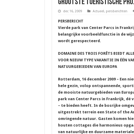
grootste toeristische pro
dec 16, 2009
Actueel
,
persberichten
PERSBERICHT
Vierde park van Center Parcs in Frankri
belangrijke voorbeeldfunctie in de wi
wordt gerespecteerd.
DOMAINE DES TROIS FORÊTS BIEDT ALL
VOOR NIEUW TYPE VAKANTIE IN ÉÉN VA
NATUURGEBIEDEN VAN EUROPA
Rotterdam, 16 december 2009 – Een ni
hele gezin, volop ontspannende, sporti
de mooiste natuurgebieden van Europa.
park van Center Parcs in Frankrijk, d
– te bieden heeft. In de bosrijke omge
uitgestrekt terrein een State of the Ar
omringende natuur. Gasten komen hier 
houten cottages die harmonieus opgaa
van natuurlijke en duurzame materialen