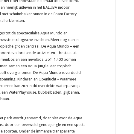
ar het boerenbestaan helemaal tot leven komt.
n heerlijk uitleven in het BALUBA indoor
ld met schuimbalkanonnen in de Foam Factory
allerkleinsten.
ages tot de spectaculaire Aqua Mundo en
uwste ecologische inzichten. Meer nog dan in
 tropische groen centraal. De Aqua Mundo – een
oordevol bruisende activiteiten – bestaat uit
lmenbos en een nevelbos. Zo’n 1.400 bomen
rmen samen een Aqua Jungle: een tropisch
eeft overgenomen. De Aqua Mundo is verdeeld
ntspanning, Kinderen en Openlucht – waarmee
Iedereen kan zich in dit overdekte waterparadijs
d, een WaterPlayhouse, bubbelbaden, glijbanen,
rbaan.
het park wordt genoemd, doet niet voor de Aqua
st door een overweldigende jungle en een specta
sche soorten. Onder de immense transparante