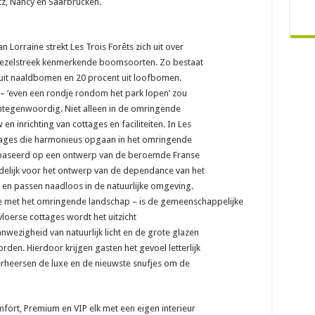
z, Nancy en Saarbrücken.
 Lorraine strekt Les Trois Forêts zich uit over
oezelstreek kenmerkende boomsoorten. Zo bestaat
 uit naaldbomen en 20 procent uit loofbomen.
 – ‘even een rondje rondom het park lopen’ zou
omtegenwoordig. Niet alleen in de omringende
n inrichting van cottages en faciliteiten. In Les
tages die harmonieus opgaan in het omringende
gebaseerd op een ontwerp van de beroemde Franse
rdelijk voor het ontwerp van de dependance van het
 en passen naadloos in de natuurlijke omgeving.
ie met het omringende landschap – is de gemeenschappelijke
vloerse cottages wordt het uitzicht
nwezigheid van natuurlijk licht en de grote glazen
en. Hierdoor krijgen gasten het gevoel letterlijk
overheersen de luxe en de nieuwste snufjes om de
fort, Premium en VIP elk met een eigen interieur