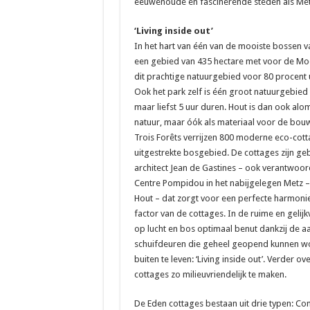
eeuwenoude en fascinerende steden als Met
‘Living inside out’
In het hart van één van de mooiste bossen van
een gebied van 435 hectare met voor de M
dit prachtige natuurgebied voor 80 procent
Ook het park zelf is één groot natuurgebied
maar liefst 5 uur duren. Hout is dan ook al
natuur, maar óók als materiaal voor de bouw e
Trois Forêts verrijzen 800 moderne eco-cot
uitgestrekte bosgebied. De cottages zijn 
architect Jean de Gastines – ook verantwoo
Centre Pompidou in het nabijgelegen Metz –
Hout – dat zorgt voor een perfecte harmon
factor van de cottages. In de ruime en gelijk
op lucht en bos optimaal benut dankzij de aa
schuifdeuren die geheel geopend kunnen word
buiten te leven: ‘Living inside out’. Verder 
cottages zo milieuvriendelijk te maken.
De Eden cottages bestaan uit drie typen: Com