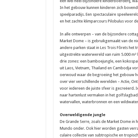
een wel heel bijzondere kinderboerderij, wa
In het gebouw kunnen kinderen zich bovendie
speelparadijs. Een spectaculaire speelwere
en het zachte klimparcours Pilobulus voor de 
In alle ontwerpen – van de bijzondere cott
Market Dome – is gebruikgemaakt van de nie
andere parken staat in Les Trois Fôrets het
uitgestrekte waterwereld van ruim 5.000 m² b
drie zones: een bamboejungle, een kokospa
uit Laos, Vietnam, Thailand en Cambodja vo
oerwoud waar de begroeiing het gebouw h
over vier verschillende werelden – Actie, O
voor iedereen de juiste sfeer is gecreëerd. 
naar hartenlust vermaken in het golfslagba
watervallen, waterbronnen en een wildwate
Overweldigende jungle
De Grande Serre, zoals de Market Dome in 
Mundo onder. Ook hier worden gasten verra
culaire collectie van subtropische en tropi