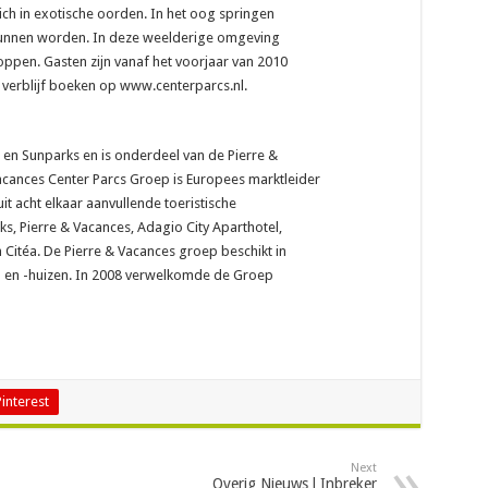
h in exotische oorden. In het oog springen
g kunnen worden. In deze weelderige omgeving
ppen. Gasten zijn vanaf het voorjaar van 2010
 verblijf boeken op www.centerparcs.nl.
 en Sunparks en is onderdeel van de Pierre &
acances Center Parcs Groep is Europees marktleider
uit acht elkaar aanvullende toeristische
s, Pierre & Vacances, Adagio City Aparthotel,
Citéa. De Pierre & Vacances groep beschikt in
 en -huizen. In 2008 verwelkomde de Groep
Pinterest
Next
Overig Nieuws l Inbreker