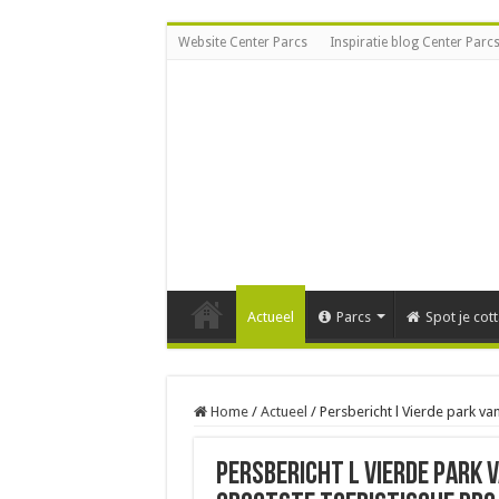
Website Center Parcs
Inspiratie blog Center Parc
Actueel
Parcs
Spot je cot
Home
/
Actueel
/
Persbericht l Vierde park van
Persbericht l Vierde park v