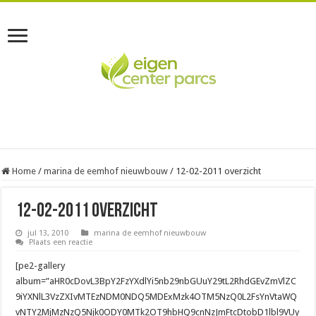
Home
/
marina de eemhof nieuwbouw
/
12-02-2011 overzicht
12-02-2011 overzicht
jul 13, 2010
marina de eemhof nieuwbouw
Plaats een reactie
[pe2-gallery
album=”aHR0cDovL3BpY2FzYXdlYi5nb29nbGUuY29tL2RhdGEvZmVlZC
9iYXNlL3VzZXIvMTEzNDM0NDQ5MDExMzk4OTM5NzQ0L2FsYnVtaWQ
vNTY2MjMzNzQ5Njk0ODY0MTk2OT9hbHQ9cnNzJmFtcDtobD1lbl9VUy